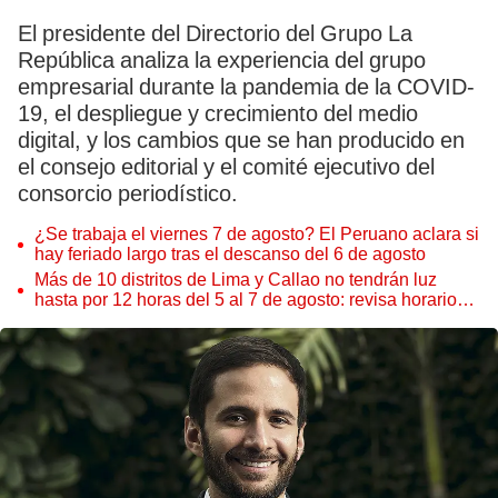
El presidente del Directorio del Grupo La
República analiza la experiencia del grupo
empresarial durante la pandemia de la COVID-
19, el despliegue y crecimiento del medio
digital, y los cambios que se han producido en
el consejo editorial y el comité ejecutivo del
consorcio periodístico.
¿Se trabaja el viernes 7 de agosto? El Peruano aclara si
hay feriado largo tras el descanso del 6 de agosto
Más de 10 distritos de Lima y Callao no tendrán luz
hasta por 12 horas del 5 al 7 de agosto: revisa horarios y
zonas afectadas