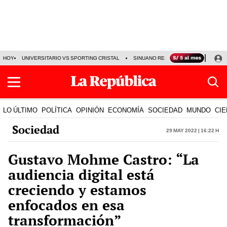
HOY
UNIVERSITARIO VS SPORTING CRISTAL
SINUANO RESULTADOS HOY
CA
LO ÚLTIMO
POLÍTICA
OPINIÓN
ECONOMÍA
SOCIEDAD
MUNDO
CIE
Sociedad
29 May 2022 | 16:22 h
Gustavo Mohme Castro: “La
audiencia digital está
creciendo y estamos
enfocados en esa
transformación”