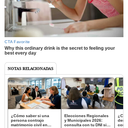
NOTAS RELACIONADAS
¿Cómo saber si una
Elecciones Regionales
¿Cóm
persona contrajo
y Municipales 2026:
denun
matrimonio civil en
consulta con tu DNI si
con 