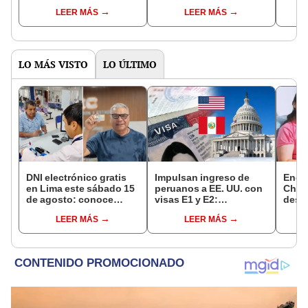
Reniec?
fuiste elegido miembro
LEER MÁS
LEER MÁS
de mesa para este 4 de
octubre en el link oficial
de la ONPE
LO MÁS VISTO
LO ÚLTIMO
DNI electrónico gratis
Impulsan ingreso de
Encu
en Lima este sábado 15
peruanos a EE. UU. con
Chorr
de agosto: conoce
visas E1 y E2:
desap
quiénes pueden
emprendedores y
tras 
LEER MÁS
LEER MÁS
acceder y qué
pymes serían los más
sujet
requisitos deben
beneficiados
Robl
cumplir
impl