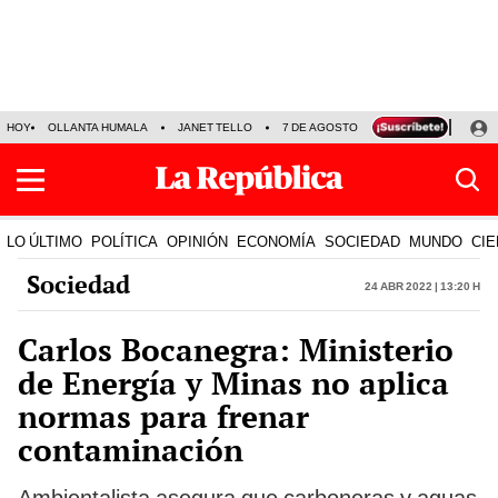
HOY
OLLANTA HUMALA
JANET TELLO
7 DE AGOSTO
TINKA RESULTADOS
LO ÚLTIMO
POLÍTICA
OPINIÓN
ECONOMÍA
SOCIEDAD
MUNDO
CIE
Sociedad
24 Abr 2022 | 13:20 h
Carlos Bocanegra: Ministerio
de Energía y Minas no aplica
normas para frenar
contaminación