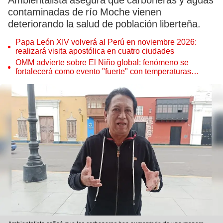
Ambientalista asegura que carboneras y aguas
contaminadas de río Moche vienen
deteriorando la salud de población liberteña.
Papa León XIV volverá al Perú en noviembre 2026:
realizará visita apostólica en cuatro ciudades
OMM advierte sobre El Niño global: fenómeno se
fortalecerá como evento "fuerte" con temperaturas
récord este 2026