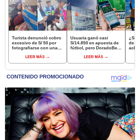
Turista denunció cobro
Usuaria ganó casi
¿Se t
excesivo de S/ 50 por
S/14.850 en apuesta de
de a
fotografiarse con una
fútbol, pero DoradoBet
aclar
alpaca en Cusco y
se negó a pagar:
largo
LEER MÁS
LEER MÁS
Serenazgo recuperó el
Indecopi multó a la
del 6
dinero
empresa con más de S/
19.000