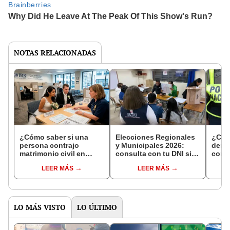
NOTAS RELACIONADAS
¿Cómo saber si una
Elecciones Regionales
¿Cóm
persona contrajo
y Municipales 2026:
denun
matrimonio civil en
consulta con tu DNI si
con 
Reniec?
fuiste elegido miembro
LEER MÁS
LEER MÁS
de mesa para este 4 de
octubre en el link oficial
de la ONPE
LO MÁS VISTO
LO ÚLTIMO