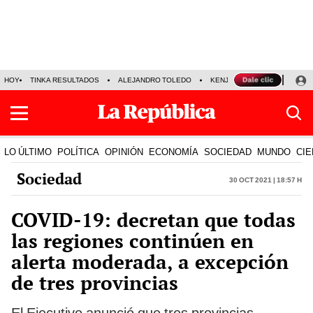
HOY
TINKA RESULTADOS
ALEJANDRO TOLEDO
KENJI FUJIMORI
PRECIO
LO ÚLTIMO
POLÍTICA
OPINIÓN
ECONOMÍA
SOCIEDAD
MUNDO
CIE
Sociedad
30 Oct 2021 | 18:57 h
COVID-19: decretan que todas
las regiones continúen en
alerta moderada, a excepción
de tres provincias