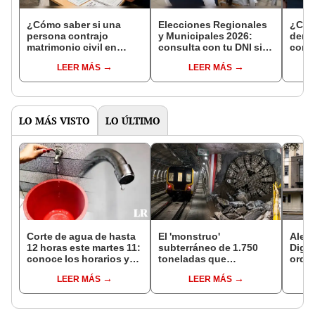
¿Cómo saber si una
Elecciones Regionales
¿Cóm
persona contrajo
y Municipales 2026:
denun
matrimonio civil en
consulta con tu DNI si
con 
Reniec?
fuiste elegido miembro
LEER MÁS
LEER MÁS
de mesa para este 4 de
octubre en el link oficial
de la ONPE
LO MÁS VISTO
LO ÚLTIMO
Corte de agua de hasta
El 'monstruo'
Alert
12 horas este martes 11:
subterráneo de 1.750
Dige
conoce los horarios y
toneladas que
orden
zonas afectadas en
construye el Metro bajo
destr
LEER MÁS
LEER MÁS
Miraflores, SJL, Los
el Callao avanza a su
prod
Olivos y más
última estación
contr
riesg