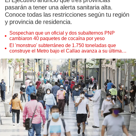
El Ejecutivo anunció que tres provincias
pasarán a tener una alerta sanitaria alta.
Conoce todas las restricciones según tu región
y provincia de residencia.
Sospechan que un oficial y dos subalternos PNP
cambiaron 40 paquetes de cocaína por yeso
El 'monstruo' subterráneo de 1.750 toneladas que
construye el Metro bajo el Callao avanza a su última
estación