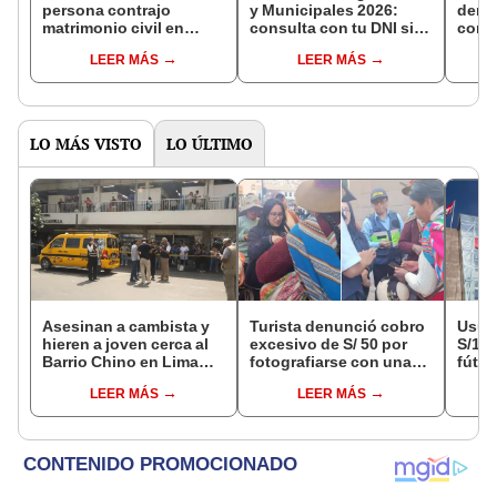
persona contrajo
y Municipales 2026:
denun
matrimonio civil en
consulta con tu DNI si
con 
Reniec?
fuiste elegido miembro
LEER MÁS
LEER MÁS
de mesa para este 4 de
octubre en el link oficial
de la ONPE
LO MÁS VISTO
LO ÚLTIMO
Asesinan a cambista y
Turista denunció cobro
Usuar
hieren a joven cerca al
excesivo de S/ 50 por
S/14.
Barrio Chino en Lima
fotografiarse con una
fútbo
Cercado: un
alpaca en Cusco y
se ne
LEER MÁS
LEER MÁS
sospechoso detenido
Serenazgo recuperó el
Indec
dinero
empr
19.0