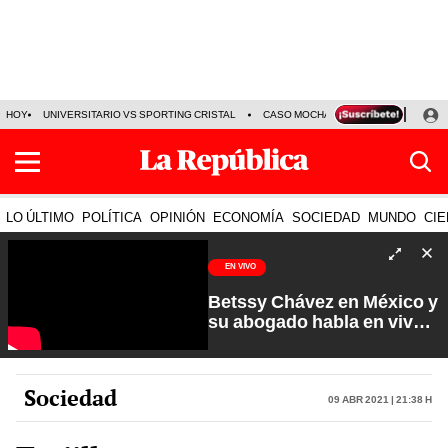
HOY
UNIVERSITARIO VS SPORTING CRISTAL
CASO MOCHASUELDOS
MIGUEL
LO ÚLTIMO
POLÍTICA
OPINIÓN
ECONOMÍA
SOCIEDAD
MUNDO
CIE
EN VIVO
Betssy Chávez en México y
su abogado habla en vivo |
Que No Se Te Olvide con
Carlos Cornejo
Sociedad
09 Abr 2021 | 21:38 h