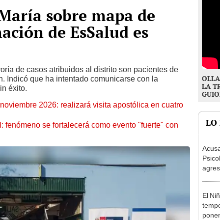
 María sobre mapa de
mación de EsSalud es
ía de casos atribuidos al distrito son pacientes de
OLLA
ón. Indicó que ha intentado comunicarse con la
LA T
in éxito.
GUIO
oviembre 2026: realizará visita apostólica en cuatro
LO
: fenómeno se fortalecerá como evento "fuerte" con
Acusa
Psico
agres
autis
capta
El Ni
tempe
ponen