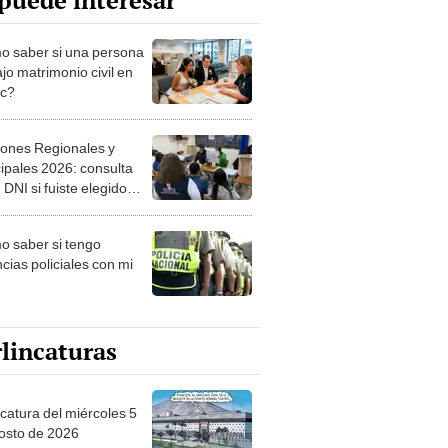
puede interesar
 saber si una persona
jo matrimonio civil en
ec?
iones Regionales y
ipales 2026: consulta
 DNI si fuiste elegido
ro de mesa para este 4
ubre en el link oficial de
 saber si tengo
NPE
cias policiales con mi
lincaturas
ncatura del miércoles 5
osto de 2026