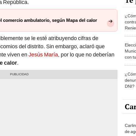
Te 
La República.
¿Cómo
el comercio ambulatorio, según Mapa del calor
contra
Reni
blemente se le esté atribuyendo cifras de
Elecc
comios del distrito. Sin embargo, aclaró que
Munic
nte viven en
Jesús María
, por lo que no deberían
con tu
e calor
.
miemb
de oct
¿Cómo
la O
denun
DNI?
Car
Carli
de ag