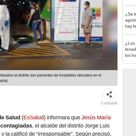
produ
¿Se t
agost
hay fe
desca
¿Los 
feria
los h
habil
BBVA 
buidos al distrito son pacientes de hospitales ubicados en el
aría)
Compartir
de Salud
(
EsSalud
) informara que
Jesús María
 contagiadas
, el alcalde del distrito Jorge Luis
 la calificó de “irresponsable”. Según precisó,