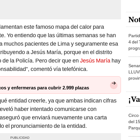
No
ndamentan este famoso mapa del calor para
nte. Yo entiendo que las últimas semanas se han
Partid
4 del
s a muchos pacientes de Lima y seguramente esa
progr
ribuyendo a Jesús María, porque en el distrito
dónde
 de la Policía. Pero decir que en
Jesús María
hay
Senam
nsabilidad”, comentó vía telefónica.
LLUV
provi
s y enfermeras para cubrir 2.999 plazas
¡Va
qué entidad creerle, ya que ambas indican cifras
 reveló haber intentado comunicarse con
Circo 
e, aseguró que enviará nuevamente una carta
del 15
o el pronunciamiento de la entidad.
Parqu
Migue