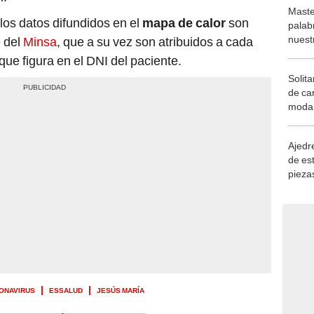
Maste
los datos difundidos en el
mapa de calor
son
palab
nuest
e del
Minsa
, que a su vez son atribuidos a cada
 que figura en el DNI del paciente.
Solita
de ca
moda.
demue
Ajedre
de es
piezas
consi
ONAVIRUS
ESSALUD
JESÚS MARÍA