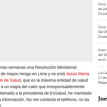
Circo
de Jul
Círcul
Circo
Del 2
Costa
Gran 
del 10
en el
 unas semanas una Resolución Ministerial
La Ca
s de mayor riesgo en Lima y no está
Jesús María
.
17 de 
io de Salud
, que es la máxima entidad de salud
Mega 
s a un mapa del calor que irresponsablemente
 llamado a la presidenta de EsSalud, he mandado
Ju
información. No me contesta el teléfono, no da
l.