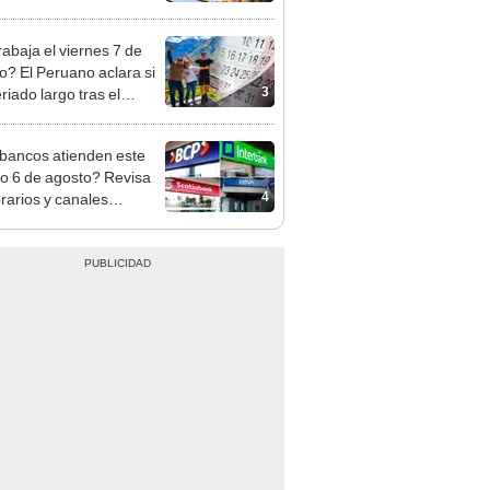
cción de mango y palta
rabaja el viernes 7 de
o? El Peruano aclara si
3
riado largo tras el
nso del 6 de agosto
bancos atienden este
do 6 de agosto? Revisa
4
orarios y canales
itados en BCP, Interbank,
y Banco de la Nación