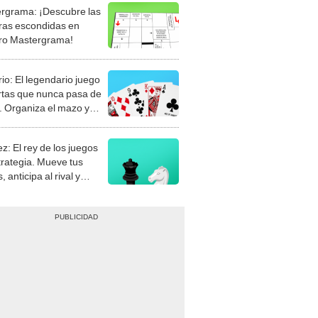
rgrama: ¡Descubre las
ras escondidas en
ro Mastergrama!
rio: El legendario juego
rtas que nunca pasa de
 Organiza el mazo y
stra tu habilidad.
z: El rey de los juegos
trategia. Mueve tus
, anticipa al rival y
gue el jaque mate.