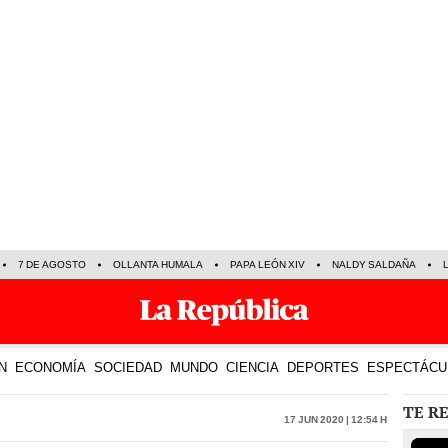
7 DE AGOSTO
OLLANTA HUMALA
PAPA LEÓN XIV
NALDY SALDAÑA
N
ECONOMÍA
SOCIEDAD
MUNDO
CIENCIA
DEPORTES
ESPECTÁCU
TE R
17 Jun 2020 | 12:54 h