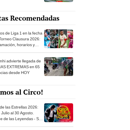
tas Recomendadas
os de Liga 1 en la fecha
 Torneo Clausura 2026:
amación, horarios y
 ver
hi advierte llegada de
IAS EXTREMAS en 65
ncias desde HOY
mos al Circo!
de las Estrellas 2026:
 Julio al 30 Agosto.
e de las Leyendas - San
l