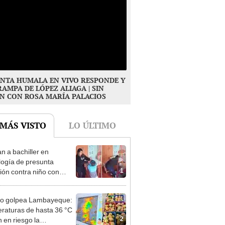
NTA HUMALA EN VIVO RESPONDE Y
RAMPA DE LÓPEZ ALIAGA | SIN
N CON ROSA MARÍA PALACIOS
 MÁS VISTO
LO ÚLTIMO
n a bachiller en
logía de presunta
1
ión contra niño con
mo en Surco: cámaras
n el hecho
ño golpea Lambayeque:
raturas de hasta 36 °C
2
 en riesgo la