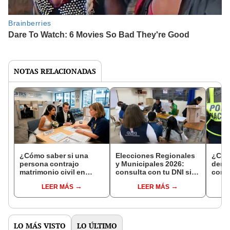
NOTAS RELACIONADAS
¿Cómo saber si una
Elecciones Regionales
¿Cóm
persona contrajo
y Municipales 2026:
denun
matrimonio civil en
consulta con tu DNI si
con 
Reniec?
fuiste elegido miembro
LEER MÁS
LEER MÁS
de mesa para este 4 de
octubre en el link oficial
de la ONPE
LO MÁS VISTO
LO ÚLTIMO