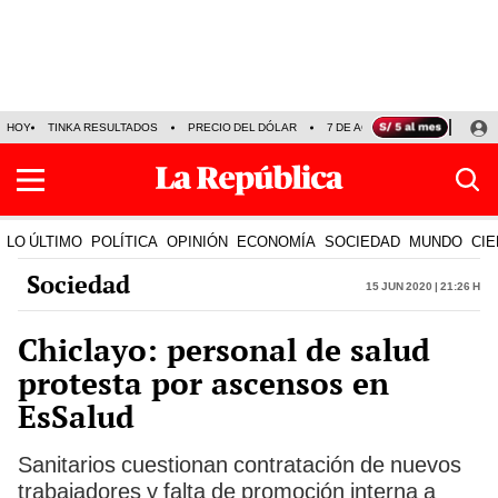
HOY
TINKA RESULTADOS
PRECIO DEL DÓLAR
7 DE AGOSTO
OLLANTA H
LO ÚLTIMO
POLÍTICA
OPINIÓN
ECONOMÍA
SOCIEDAD
MUNDO
CIE
Sociedad
15 Jun 2020 | 21:26 h
Chiclayo: personal de salud
protesta por ascensos en
EsSalud
Sanitarios cuestionan contratación de nuevos
trabajadores y falta de promoción interna a