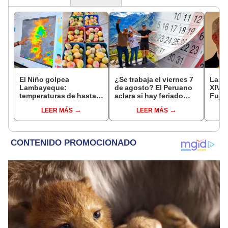
El Niño golpea
¿Se trabaja el viernes 7
La ve
Lambayeque:
de agosto? El Peruano
XIV e
temperaturas de hasta
aclara si hay feriado
Fujim
36 °C ponen en riesgo la
largo tras el descanso
por l
LEER MÁS
LEER MÁS
producción de mango y
del 6 de agosto
Barri
palta
Cant