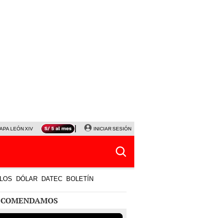
APA LEÓN XIV
NALDY SALDAÑA
INICIAR SESIÓN
LA BELLA LUZ
MAGALY MEDINA
HORÓS
LOS
DÓLAR
DATEC
BOLETÍN
ECOMENDAMOS