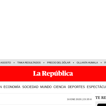
E AGOSTO
TINKA RESULTADOS
PRECIO DEL DÓLAR
OLLANTA HUMALA
P
N
ECONOMÍA
SOCIEDAD
MUNDO
CIENCIA
DEPORTES
ESPECTÁCU
TE R
16 Ene 2020 | 15:35 h