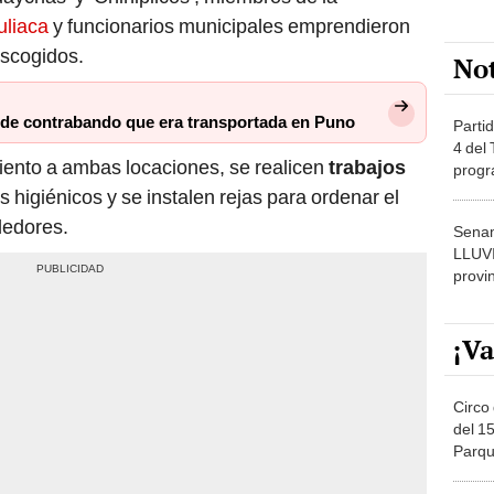
uliaca
y funcionarios municipales emprendieron
escogidos.
No
a de contrabando que era transportada en Puno
Partid
4 del
ento a ambas locaciones, se realicen
trabajos
progr
dónde
os higiénicos y se instalen rejas para ordenar el
ededores.
Senam
LLUV
provi
¡Va
Circo 
del 15
Parqu
Migue