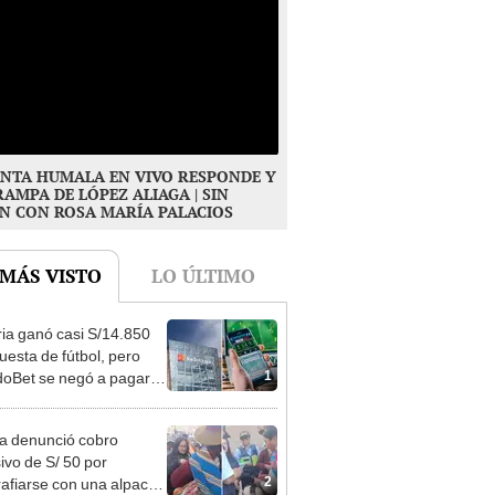
NTA HUMALA EN VIVO RESPONDE Y
RAMPA DE LÓPEZ ALIAGA | SIN
N CON ROSA MARÍA PALACIOS
 MÁS VISTO
LO ÚLTIMO
ia ganó casi S/14.850
uesta de fútbol, pero
1
oBet se negó a pagar:
opi multó a la empresa
ás de S/ 19.000
ta denunció cobro
ivo de S/ 50 por
2
rafiarse con una alpaca