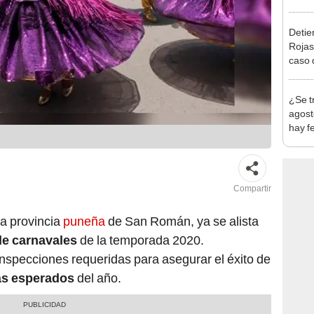
en Cu
recup
Detien
Rojas
caso q
policí
¿Se t
agost
hay fe
desca
Compartir
la provincia
puneña
de San Román, ya se alista
 de carnavales
de la temporada 2020.
inspecciones requeridas para asegurar el éxito de
s esperados
del año.