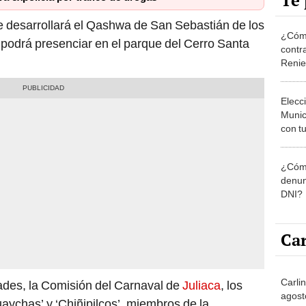
Te 
e desarrollará el Qashwa de San Sebastián de los
¿Cómo
se podrá presenciar en el parque del Cerro Santa
contra
Reni
Elecc
Munic
con tu
miemb
de oct
¿Cómo
la O
denun
DNI?
Car
Carli
dades, la Comisión del Carnaval de
Juliaca
, los
agost
aychas’ y ‘Chiñipilcos’, miembros de la