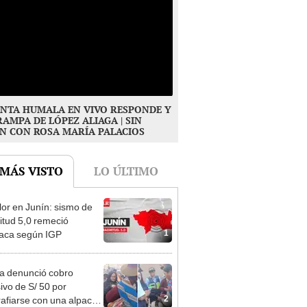
NTA HUMALA EN VIVO RESPONDE Y
RAMPA DE LÓPEZ ALIAGA | SIN
N CON ROSA MARÍA PALACIOS
 MÁS VISTO
LO ÚLTIMO
or en Junín: sismo de
tud 5,0 remeció
1
aca según IGP
ta denunció cobro
ivo de S/ 50 por
2
rafiarse con una alpaca