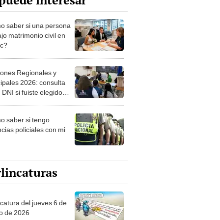
puede interesar
 saber si una persona
jo matrimonio civil en
ec?
iones Regionales y
ipales 2026: consulta
 DNI si fuiste elegido
ro de mesa para este 4
ubre en el link oficial de
 saber si tengo
NPE
cias policiales con mi
lincaturas
ncatura del jueves 6 de
o de 2026