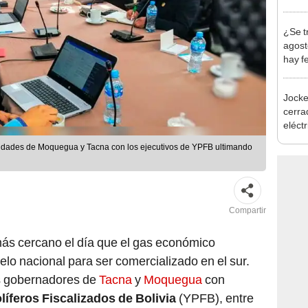
en Cu
recup
¿Se t
agost
hay fe
desca
Jocke
cerrad
eléct
abrir
oridades de Moquegua y Tacna con los ejecutivos de YPFB ultimando
Compartir
más cercano el día que el gas económico
elo nacional para ser comercializado en el sur.
os gobernadores de
Tacna
y
Moquegua
con
líferos Fiscalizados de Bolivia
(YPFB), entre