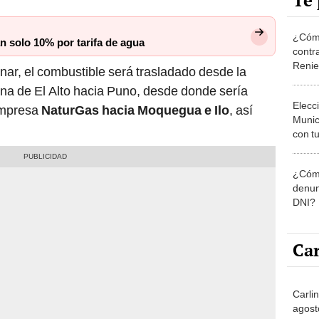
Te 
¿Cómo
 solo 10% por tarifa de agua
contra
Reni
nar, el combustible será trasladado desde la
iana de El Alto hacia Puno, desde donde sería
Elecc
empresa
NaturGas hacia Moquegua e Ilo
, así
Munic
con tu
miemb
de oct
¿Cómo
la O
denun
DNI?
Car
Carli
agost