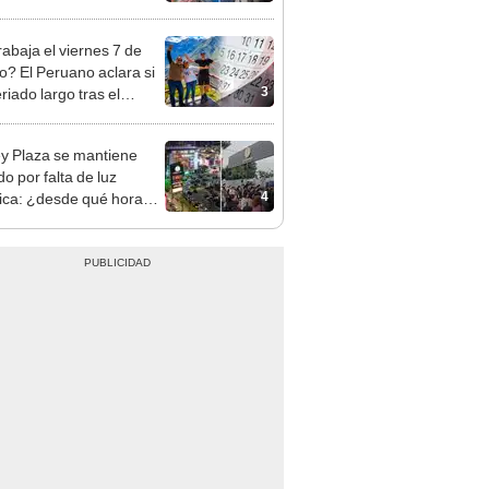
sco y Serenazgo
eró el dinero
rabaja el viernes 7 de
o? El Peruano aclara si
3
riado largo tras el
nso del 6 de agosto
y Plaza se mantiene
o por falta de luz
4
rica: ¿desde qué hora
á el centro comercial?