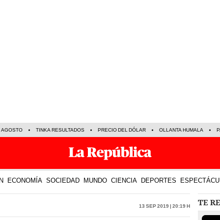
E AGOSTO
TINKA RESULTADOS
PRECIO DEL DÓLAR
OLLANTA HUMALA
P
N
ECONOMÍA
SOCIEDAD
MUNDO
CIENCIA
DEPORTES
ESPECTÁCU
TE R
13 Sep 2019 | 20:19 h