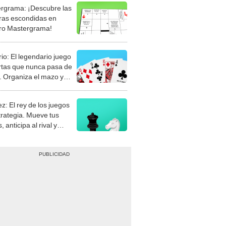
rgrama: ¡Descubre las
ras escondidas en
ro Mastergrama!
rio: El legendario juego
rtas que nunca pasa de
 Organiza el mazo y
stra tu habilidad.
z: El rey de los juegos
trategia. Mueve tus
, anticipa al rival y
gue el jaque mate.