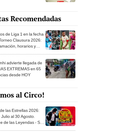
tas Recomendadas
os de Liga 1 en la fecha
 Torneo Clausura 2026:
amación, horarios y
 ver
hi advierte llegada de
IAS EXTREMAS en 65
ncias desde HOY
mos al Circo!
de las Estrellas 2026:
 Julio al 30 Agosto.
e de las Leyendas - San
l