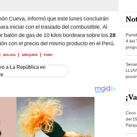
No
ón Cueva, informó que este lunes concluirán
ara iniciar con el traslado del combustible. Al
or balón de gas de 10 kilos bordeara sobre los
28
Partid
4 del
ón con el precio del mismo producto en el Perú.
progr
dónde
BOLIVIA
AREQUIPA
PUNO
Senam
ero a La República en
LLUV
le
provi
¡Va
Circo 
del 15
Parqu
Migue