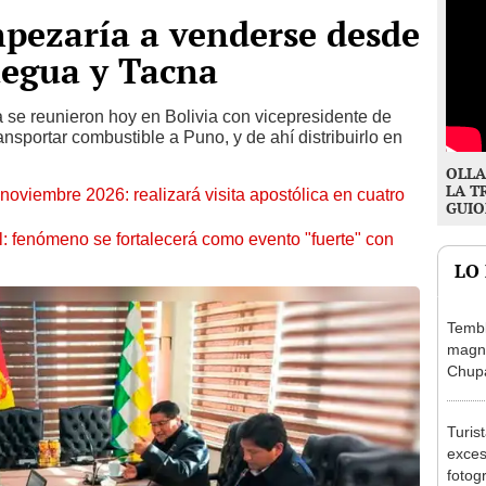
pezaría a venderse desde
egua y Tacna
e reunieron hoy en Bolivia con vicepresidente de
sportar combustible a Puno, y de ahí distribuirlo en
OLLA
LA T
oviembre 2026: realizará visita apostólica en cuatro
GUIO
: fenómeno se fortalecerá como evento "fuerte" con
LO
Tembl
magni
Chup
Turis
exces
fotog