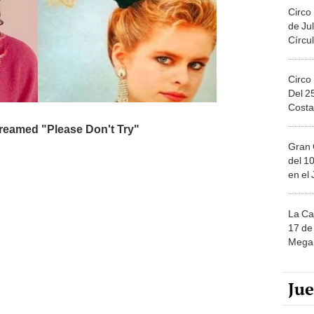
Circo
de Jul
Círcul
Circo
Del 2
Costa
Gran 
del 10
en el
La Ca
17 de 
Mega 
Ju