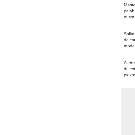
Maste
palab
nuest
Solita
de ca
moda.
demue
Ajedre
de es
piezas
consi