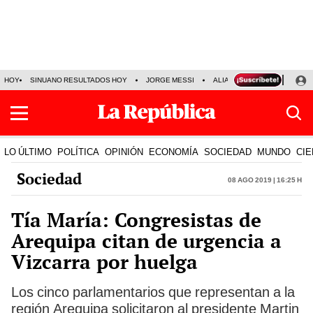
HOY
SINUANO RESULTADOS HOY
JORGE MESSI
ALIANZA LIMA VS SPORT BO
LO ÚLTIMO
POLÍTICA
OPINIÓN
ECONOMÍA
SOCIEDAD
MUNDO
CIE
Sociedad
08 Ago 2019 | 16:25 h
Tía María: Congresistas de
Arequipa citan de urgencia a
Vizcarra por huelga
Los cinco parlamentarios que representan a la
región Arequipa solicitaron al presidente Martin