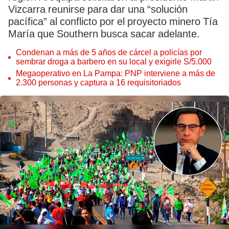
Vizcarra reunirse para dar una “solución
pacífica” al conflicto por el proyecto minero Tía
María que Southern busca sacar adelante.
Condenan a más de 5 años de cárcel a policías por
sembrar droga a barbero en su local y exigirle S/5.000
Megaoperativo en La Pampa: PNP interviene a más de
2.300 personas y captura a 16 requisitoriados