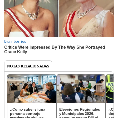
NOTAS RELACIONADAS
¿Cómo saber si una
Elecciones Regionales
¿Cóm
persona contrajo
y Municipales 2026:
denun
matrimonio civil en
consulta con tu DNI si
con 