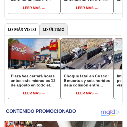
Reniec?
fuiste elegido miembro
LEER MÁS
LEER MÁS
de mesa para este 4 de
octubre en el link oficial
de la ONPE
LO MÁS VISTO
LO ÚLTIMO
Plaza Vea cerrará horas
Choque fatal en Cusco:
Impu
antes este miércoles 12
9 muertos y seis heridos
perua
de agosto en todo el
deja colisión entre
visas
Perú: tiendas atenderán
minivan y camión en
empr
LEER MÁS
LEER MÁS
hasta las 7 p.m.
Espinar
pyme
bene