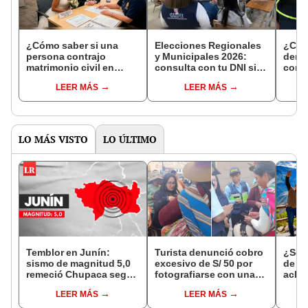
¿Cómo saber si una
Elecciones Regionales
¿Cóm
persona contrajo
y Municipales 2026:
denun
matrimonio civil en
consulta con tu DNI si
con 
Reniec?
fuiste elegido miembro
LEER MÁS
LEER MÁS
de mesa para este 4 de
octubre en el link oficial
de la ONPE
LO MÁS VISTO
LO ÚLTIMO
Temblor en Junín:
Turista denunció cobro
¿Se t
sismo de magnitud 5,0
excesivo de S/ 50 por
de a
remeció Chupaca según
fotografiarse con una
aclar
IGP
alpaca en Cusco y
largo
LEER MÁS
LEER MÁS
Serenazgo recuperó el
del 6
dinero