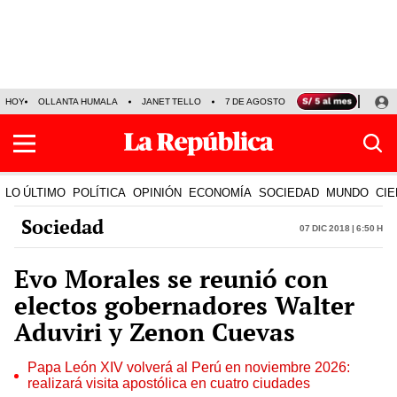
HOY
OLLANTA HUMALA
JANET TELLO
7 DE AGOSTO
TINKA RESULTADOS
LO ÚLTIMO
POLÍTICA
OPINIÓN
ECONOMÍA
SOCIEDAD
MUNDO
CIE
Sociedad
07 Dic 2018 | 6:50 h
Evo Morales se reunió con
electos gobernadores Walter
Aduviri y Zenon Cuevas
Papa León XIV volverá al Perú en noviembre 2026:
realizará visita apostólica en cuatro ciudades