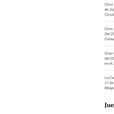
Circo
de Jul
Círcul
Circo
Del 2
Costa
Gran 
del 10
en el
La Ca
17 de 
Mega 
Ju