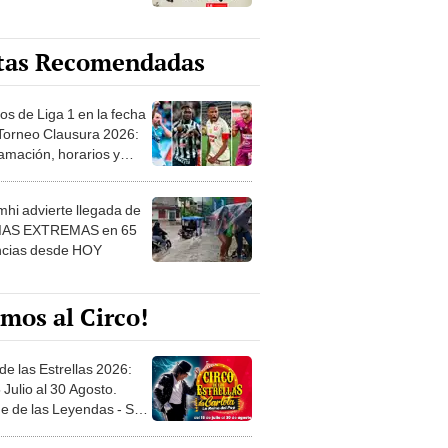
tas Recomendadas
os de Liga 1 en la fecha
 Torneo Clausura 2026:
amación, horarios y
 ver
hi advierte llegada de
IAS EXTREMAS en 65
ncias desde HOY
mos al Circo!
de las Estrellas 2026:
 Julio al 30 Agosto.
e de las Leyendas - San
l