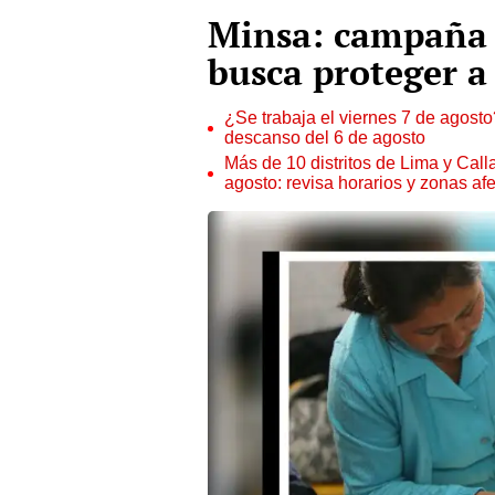
Minsa: campaña 
busca proteger a
¿Se trabaja el viernes 7 de agosto?
descanso del 6 de agosto
Más de 10 distritos de Lima y Call
agosto: revisa horarios y zonas af