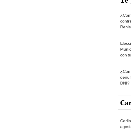
Te 
¿Cómo
contra
Reni
Elecc
Munic
con tu
miemb
de oct
¿Cómo
la O
denun
DNI?
Car
Carlin
agost