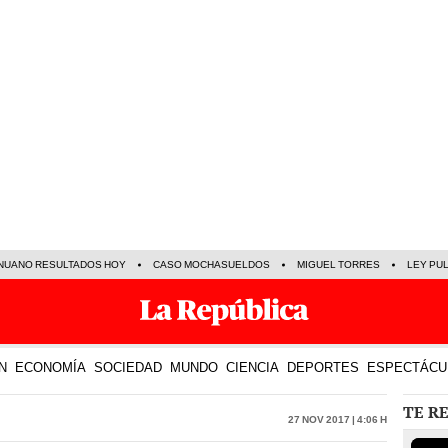
NUANO RESULTADOS HOY
CASO MOCHASUELDOS
MIGUEL TORRES
LEY PU
N
ECONOMÍA
SOCIEDAD
MUNDO
CIENCIA
DEPORTES
ESPECTÁCU
TE R
27 Nov 2017 | 4:06 h