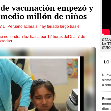
de vacunación empezó y
 medio millón de niños
 El Peruano aclara si hay feriado largo tras el
ao no tendrán luz hasta por 12 horas del 5 al 7 de
OLLA
ectadas
LA T
GUIO
LO
Nuevo
sismo
a rem
IGP
Encue
menor
días 