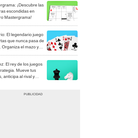
rgrama: ¡Descubre las
ras escondidas en
ro Mastergrama!
rio: El legendario juego
rtas que nunca pasa de
 Organiza el mazo y
stra tu habilidad.
z: El rey de los juegos
trategia. Mueve tus
, anticipa al rival y
gue el jaque mate.