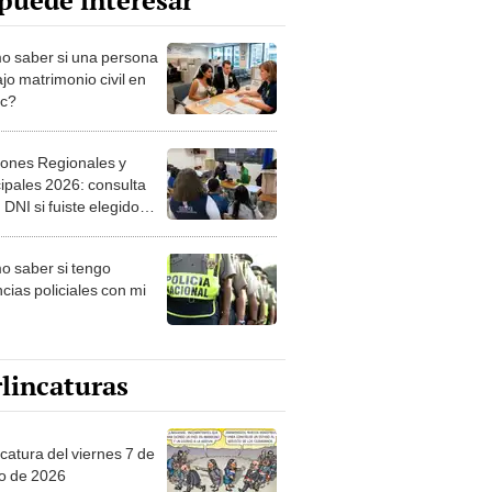
puede interesar
 saber si una persona
jo matrimonio civil en
ec?
iones Regionales y
ipales 2026: consulta
 DNI si fuiste elegido
ro de mesa para este 4
ubre en el link oficial de
 saber si tengo
NPE
cias policiales con mi
lincaturas
catura del viernes 7 de
o de 2026