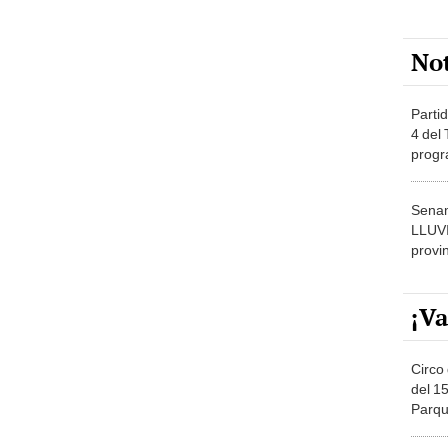
No
Partid
4 del
progr
dónde
Senam
LLUV
provi
¡Va
Circo 
del 15
Parqu
Migue