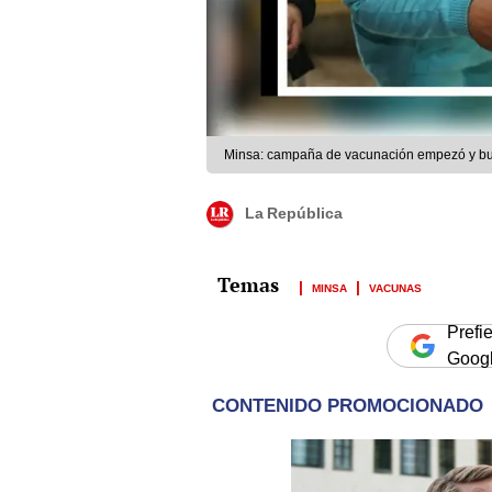
Minsa: campaña de vacunación empezó y bus
La República
MINSA
VACUNAS
Prefi
Goog