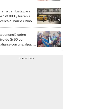
o que conoció en Roblox:
usca al implicado
nan a cambista para
le S/3.000 y hieren a
3
 cerca al Barrio Chino en
 Cercado
ta denunció cobro
ivo de S/ 50 por
4
rafiarse con una alpaca
sco y Serenazgo
eró el dinero