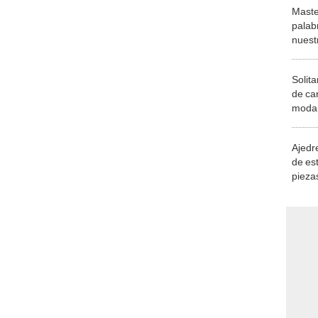
Maste
palab
nuest
Solita
de ca
moda.
demue
Ajedre
de es
piezas
consi