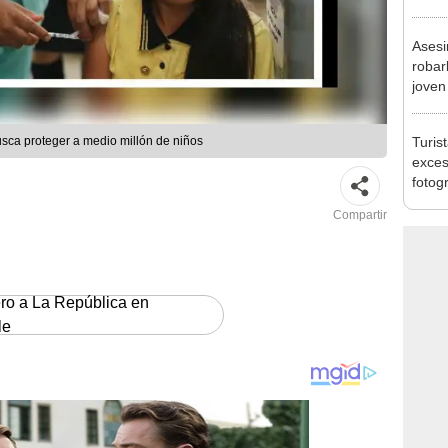
sujet
PNP b
Asesi
robar
joven
Lima
Turis
ca proteger a medio millón de niños
exces
fotog
en Cu
Compartir
recup
ero a La República en
le