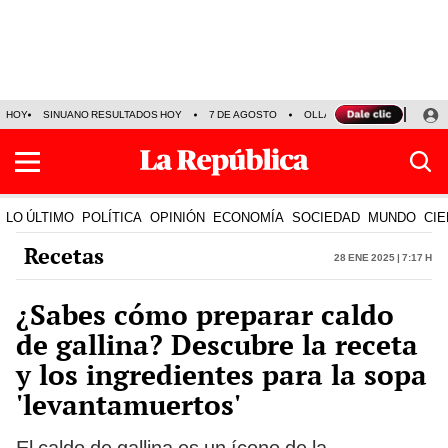
HOY
SINUANO RESULTADOS HOY
7 DE AGOSTO
OLLANTA HUMALA
PAPA
LO ÚLTIMO
POLÍTICA
OPINIÓN
ECONOMÍA
SOCIEDAD
MUNDO
CIE
Recetas
28 Ene 2025 | 7:17 h
¿Sabes cómo preparar caldo
de gallina? Descubre la receta
y los ingredientes para la sopa
'levantamuertos'