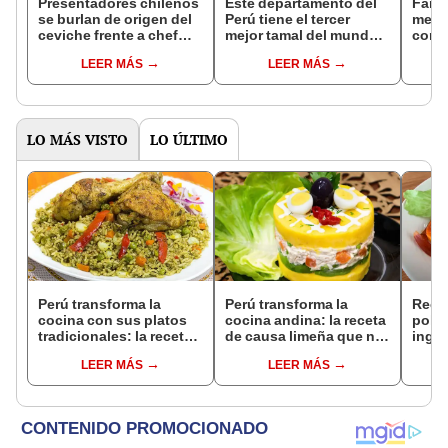
Presentadores chilenos
Este departamento del
Famo
se burlan de origen del
Perú tiene el tercer
mexi
ceviche frente a chef
mejor tamal del mundo
comi
peruano: “Es
según ranking de Taste
resta
LEER MÁS
LEER MÁS
ecuatoriano”
Atlas 2025: no es Lima
dice:
ni Cusco
pone
su c
LO MÁS VISTO
LO ÚLTIMO
Perú transforma la
Perú transforma la
Rece
cocina con sus platos
cocina andina: la receta
pollo
tradicionales: la receta
de causa limeña que no
ingre
de arroz con pollo que
puedes dejar de probar
case
LEER MÁS
LEER MÁS
no puedes dejar de
probar