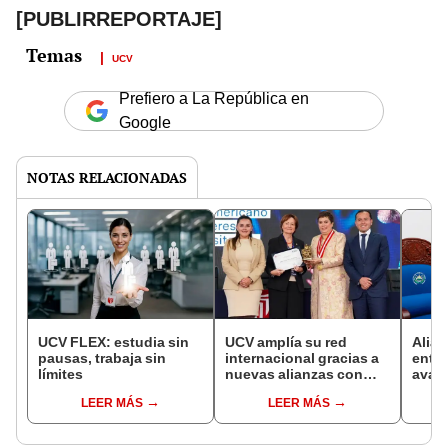
[PUBLIRREPORTAJE]
UCV
Prefiero a La República en
Google
NOTAS RELACIONADAS
UCV FLEX: estudia sin
UCV amplía su red
Alian
pausas, trabaja sin
internacional gracias a
entre
límites
nuevas alianzas con
avan
instituciones de Europa
inici
LEER MÁS
LEER MÁS
y América Latina