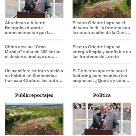
Abuchean a Alberto
Electro Oriente impulsa el
Beingolea durante
desarrollo de la frontera con
conmemoración por la
la construcción de la Central
Batalla de Junín
Solar de San Antonio del
Estrecho
China crea su “Gran
Electro Oriente impulsa
Muralla” solar de 400 km en
energía limpia y confiable en
el desierto: incluye una
las fronteras de Loreto
central con forma de caballo
visible desde el espacio
Un mamífero extinto volvió a
El Gobierno apuesta por el
su hábitat en Sudamérica
factoring para reactivar las
tras casi 40 años: las nutrias
empresas: ¿Qué es y cómo
gigantes ya nadan libres en
funciona?
Argentina
Publirreportajes
Política