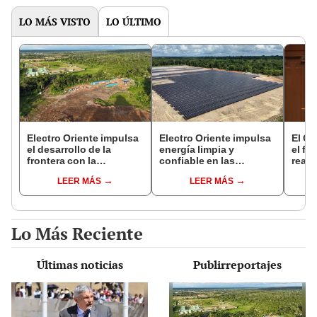
LO MÁS VISTO
LO ÚLTIMO
Electro Oriente impulsa
Electro Oriente impulsa
El Go
el desarrollo de la
energía limpia y
el fa
frontera con la
confiable en las
react
construcción de la
fronteras de Loreto
¿Qué
LEER MÁS
LEER MÁS
Central Solar de San
func
Antonio del Estrecho
Lo Más Reciente
Últimas noticias
Publirreportajes