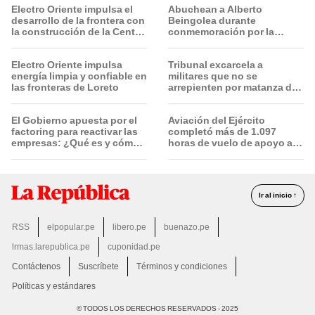
Electro Oriente impulsa el
Abuchean a Alberto
desarrollo de la frontera con
Beingolea durante
la construcción de la Central
conmemoración por la
Solar de San Antonio del
Batalla de Junín
Estrecho
Electro Oriente impulsa
Tribunal excarcela a
energía limpia y confiable en
militares que no se
las fronteras de Loreto
arrepienten por matanza de
cinco civiles
El Gobierno apuesta por el
Aviación del Ejército
factoring para reactivar las
completó más de 1.097
empresas: ¿Qué es y cómo
horas de vuelo de apoyo a
funciona?
operaciones militares de
riesgo
Ir al inicio ↑
RSS
elpopular.pe
libero.pe
buenazo.pe
lrmas.larepublica.pe
cuponidad.pe
Contáctenos
Suscríbete
Términos y condiciones
Políticas y estándares
© TODOS LOS DERECHOS RESERVADOS - 2025