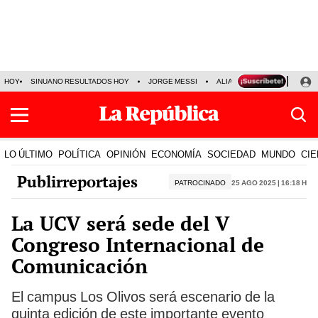
HOY
SINUANO RESULTADOS HOY
JORGE MESSI
ALIANZA LIMA VS SPORT BO
LO ÚLTIMO
POLÍTICA
OPINIÓN
ECONOMÍA
SOCIEDAD
MUNDO
CIE
Publirreportajes
PATROCINADO
25 Ago 2025 | 16:18 h
La UCV será sede del V
Congreso Internacional de
Comunicación
El campus Los Olivos será escenario de la
quinta edición de este importante evento