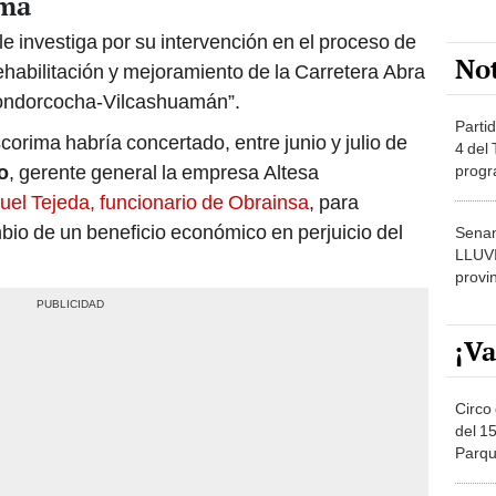
ima
le investiga por su intervención en el proceso de
No
Rehabilitación y mejoramiento de la Carretera Abra
ondorcocha-Vilcashuamán”.
Partid
scorima habría concertado, entre junio y julio de
4 del
o
, gerente general la empresa Altesa
progr
dónde
el Tejeda, funcionario de Obrainsa
, para
io de un beneficio económico en perjuicio del
Senam
LLUV
provi
¡Va
Circo 
del 15
Parqu
Migue