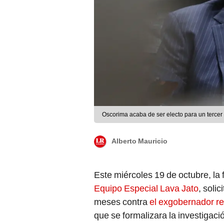
Oscorima acaba de ser electo para un tercer
Alberto Mauricio
Este miércoles 19 de octubre, la f
Equipo Especial Lava Jato
, soli
meses contra
el exgobernador r
que se formalizara la investigaci