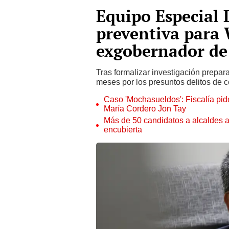
Equipo Especial 
preventiva para 
exgobernador de
Tras formalizar investigación prepara
meses por los presuntos delitos de c
Caso 'Mochasueldos': Fiscalía pide
María Cordero Jon Tay
Más de 50 candidatos a alcaldes a
encubierta