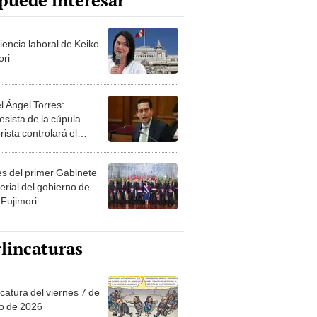
puede interesar
iencia laboral de Keiko
ori
l Ángel Torres:
esista de la cúpula
rista controlará el
r año del Senado
les del primer Gabinete
erial del gobierno de
 Fujimori
lincaturas
catura del viernes 7 de
o de 2026