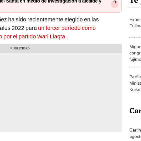
Te 
del Santa en medio de investigación a alcalde y
z ha sido recientemente elegido en las
Exper
Fujim
pales 2022 para
un tercer período como
por el partido Wari Llaqta
.
Migue
congr
fujimo
prime
Perfi
Minist
Keiko
Car
Carlin
agost