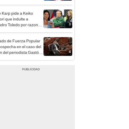
e Karp pide a Keiko
ori que indulte a
3
ndro Toledo por razones
itarias
ado de Fuerza Popular
sospecha en el caso del
4
n del periodista Gastón
na