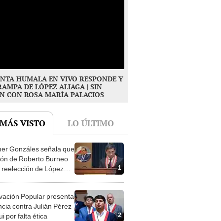
NTA HUMALA EN VIVO RESPONDE Y
RAMPA DE LÓPEZ ALIAGA | SIN
N CON ROSA MARÍA PALACIOS
 MÁS VISTO
LO ÚLTIMO
er Gonzáles señala que
ión de Roberto Burneo
1
 reelección de López
a no representan al JNE
ación Popular presenta
cia contra Julián Pérez
2
i por falta ética