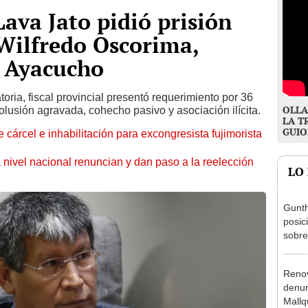
Lava Jato pidió prisión
Wilfredo Oscorima,
 Ayacucho
toria, fiscal provincial presentó requerimiento por 36
OLLA
olusión agravada, cohecho pasivo y asociación ilícita.
LA T
GUIO
 cárcel e inhabilitación para excongresista fujimorista
 nivel nacional renuncian y dan paso a la reelección
LO
Gunth
posic
sobre
Aliag
Renov
denun
Mallqu