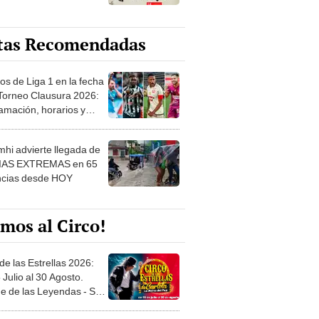
tas Recomendadas
os de Liga 1 en la fecha
 Torneo Clausura 2026:
amación, horarios y
 ver
hi advierte llegada de
IAS EXTREMAS en 65
ncias desde HOY
mos al Circo!
de las Estrellas 2026:
 Julio al 30 Agosto.
e de las Leyendas - San
l