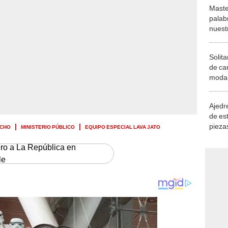
Maste
palab
nuest
Solita
de ca
moda.
demue
Ajedre
de es
piezas
UCHO
MINISTERIO PÚBLICO
EQUIPO ESPECIAL LAVA JATO
consi
ero a La República en
le