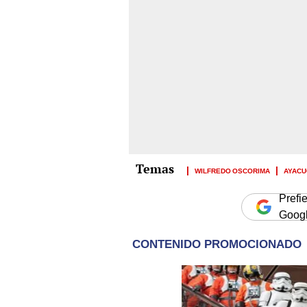
WILFREDO OSCORIMA
AYAC
Prefi
Goog