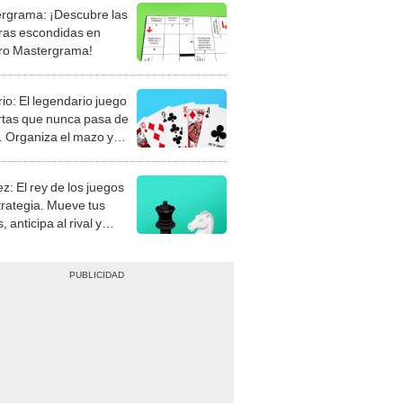
rgrama: ¡Descubre las
ras escondidas en
ro Mastergrama!
rio: El legendario juego
rtas que nunca pasa de
 Organiza el mazo y
stra tu habilidad.
z: El rey de los juegos
trategia. Mueve tus
, anticipa al rival y
gue el jaque mate.