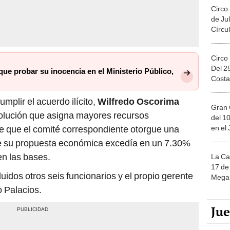
Circo
de Jul
Círcul
Circo
Del 2
que probar su inocencia en el Ministerio Público,
Costa
mplir el acuerdo ilícito,
Wilfredo Oscorima
Gran 
esolución que asigna mayores recursos
del 10
en el
de que el comité correspondiente otorgue una
ue su propuesta económica excedía en un 7.30%
en las bases.
La Ca
17 de 
uidos otros seis funcionarios y el propio gerente
Mega 
o Palacios.
Ju