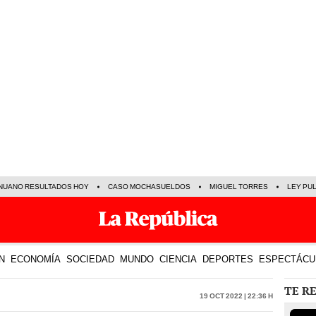
NUANO RESULTADOS HOY
CASO MOCHASUELDOS
MIGUEL TORRES
LEY PU
N
ECONOMÍA
SOCIEDAD
MUNDO
CIENCIA
DEPORTES
ESPECTÁCU
TE R
19 Oct 2022 | 22:36 h