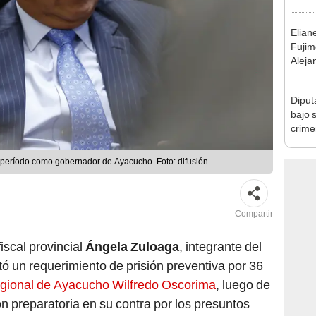
Elian
Fujim
Aleja
human
Diput
bajo 
crime
Medi
 período como gobernador de Ayacucho. Foto: difusión
Compartir
iscal provincial
Ángela Zuloaga
, integrante del
citó un requerimiento de prisión preventiva por 36
egional de Ayacucho Wilfredo Oscorima
, luego de
ón preparatoria en su contra por los presuntos