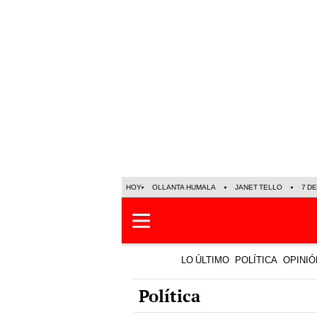
HOY
OLLANTA HUMALA
JANET TELLO
7 D
LO ÚLTIMO
POLÍTICA
OPINIÓ
Política