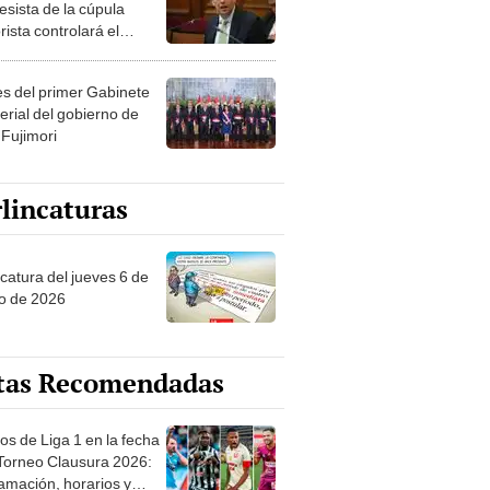
esista de la cúpula
rista controlará el
r año del Senado
les del primer Gabinete
erial del gobierno de
 Fujimori
lincaturas
ncatura del jueves 6 de
o de 2026
tas Recomendadas
os de Liga 1 en la fecha
 Torneo Clausura 2026:
amación, horarios y