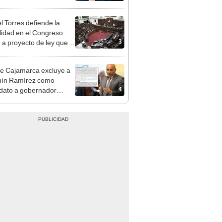
e deja sacar la vuelta"
l Torres defiende la
alidad en el Congreso
3
e a proyecto de ley que
ea la presencialidad
e Cajamarca excluye a
uín Ramírez como
4
dato a gobernador
nal por ocultar sentencia