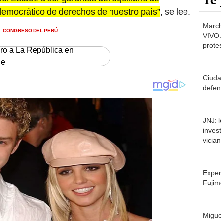
Te 
democrático de derechos de nuestro país”
, se lee.
March
CONGRESO DEL PERÚ
VIVO:
prote
ero a La República en
y lo 
le
Ciuda
defen
JNJ: l
inves
vician
Exper
Fujim
Migue