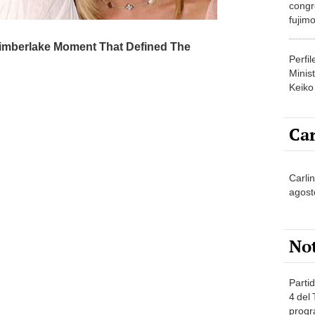
congr
fujimo
prime
Perfi
Minist
Keiko
Car
Carli
agost
No
Partid
4 del
progr