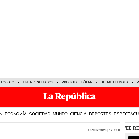
E AGOSTO
TINKA RESULTADOS
PRECIO DEL DÓLAR
OLLANTA HUMALA
P
N
ECONOMÍA
SOCIEDAD
MUNDO
CIENCIA
DEPORTES
ESPECTÁCU
TE R
16 Sep 2023 | 17:27 h