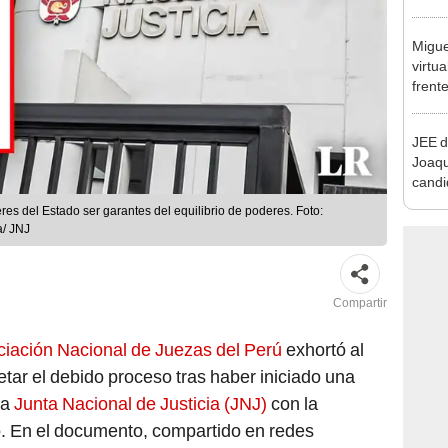
que s
Migue
virtu
frent
plant
JEE d
Joaq
candi
regio
es del Estado ser garantes del equilibrio de poderes. Foto:
a/ JNJ
Compartir
iación Nacional de Juezas del Perú
exhortó al
tar el debido proceso tras haber iniciado una
la
Junta Nacional de Justicia (JNJ)
con la
o. En el documento, compartido en redes