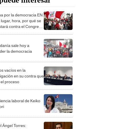
puede interesar
a por la democracia EN
 lugar, hora, por qué se
stará contra el Congreso
que debes saber
danía sale hoy a
der la democracia
os vacíos en la
tigación en su contra que
 el proceso
iencia laboral de Keiko
ori
l Ángel Torres: