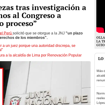
ezas tras investigación a
mos al Congreso a
do proceso”
el Perú
solicitó que se otorgue a la JNJ
"un plazo
OLLA
derechos de los miembros".
LA T
GUIO
tuir a un juez porque una autoridad discrepa, se
l”
ura a la alcaldía de Lima por Renovación Popular
LO
Más d
alcal
renun
reele
Norma
reele
López