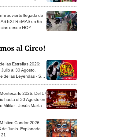
 ver
hi advierte llegada de
IAS EXTREMAS en 65
ncias desde HOY
mos al Circo!
de las Estrellas 2026:
 Julio al 30 Agosto.
e de las Leyendas - San
l
 Montecarlo 2026: Del 17
io hasta el 30 Agosto en
o Militar - Jesús María
 Místico Condor 2026:
5 de Junio. Explanada
 21