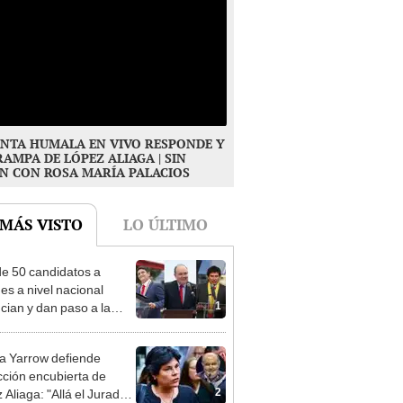
NTA HUMALA EN VIVO RESPONDE Y
RAMPA DE LÓPEZ ALIAGA | SIN
N CON ROSA MARÍA PALACIOS
 MÁS VISTO
LO ÚLTIMO
e 50 candidatos a
des a nivel nacional
1
cian y dan paso a la
cción encubierta
 Yarrow defiende
cción encubierta de
2
 Aliaga: "Allá el Jurado