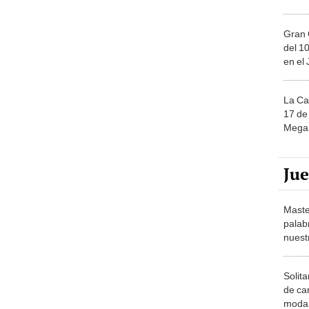
Gran 
del 10
en el
La Ca
17 de 
Mega 
Ju
Maste
palab
nuest
Solita
de ca
moda.