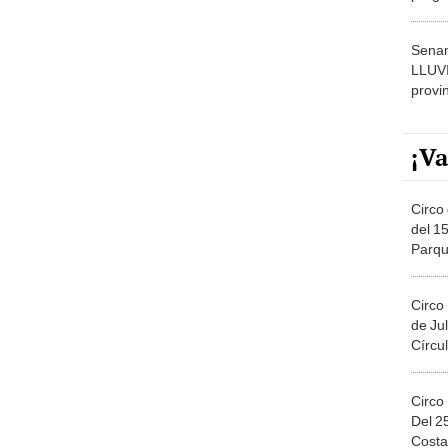
dónde
Senam
LLUV
provi
¡Va
Circo 
del 15
Parqu
Migue
Circo
de Jul
Círcul
Circo
Del 2
Costa