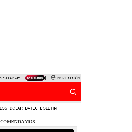
APA LEÓN XIV
NALDY SALDAÑA
INICIAR SESIÓN
LA BELLA LUZ
MAGALY MEDINA
HORÓS
LOS
DÓLAR
DATEC
BOLETÍN
ECOMENDAMOS