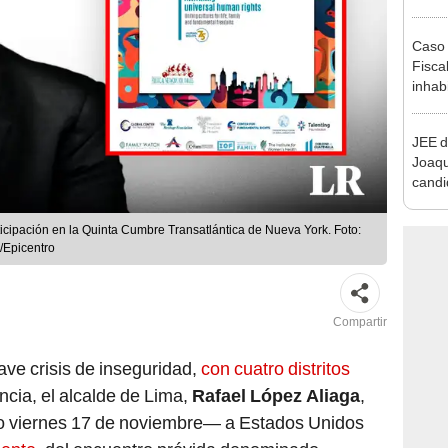
que s
Caso 
Fiscal
inhabi
excon
María
JEE d
Joaq
candi
regio
ticipación en la Quinta Cumbre Transatlántica de Nueva York. Foto:
/Epicentro
Compartir
rave crisis de inseguridad,
con cuatro distritos
cia, el alcalde de Lima,
Rafael López Aliaga
,
imo viernes 17 de noviembre— a Estados Unidos