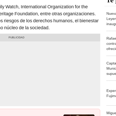
Te 
ly Watch, International Organization for the
eritage Foundation, entre otras organizaciones.
Nueva
Leyen
os riesgos de los derechos humanos, el bienestar
inaug
mo núcleo de la sociedad.
será l
Rafae
contr
ofrec
retir
Capta
Munic
supue
por O
Exper
Fujim
Migue