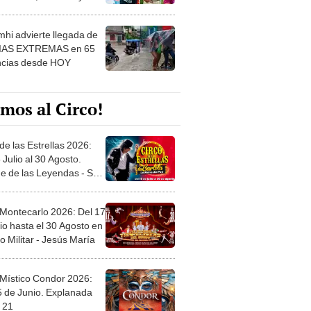
 ver
hi advierte llegada de
IAS EXTREMAS en 65
ncias desde HOY
mos al Circo!
de las Estrellas 2026:
 Julio al 30 Agosto.
e de las Leyendas - San
l
 Montecarlo 2026: Del 17
io hasta el 30 Agosto en
o Militar - Jesús María
 Místico Condor 2026:
5 de Junio. Explanada
 21