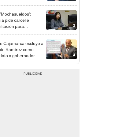
e deja sacar la vuelta"
'Mochasueldos':
ía pide cárcel e
3
litación para
gresista fujimorista
 Cordero Jon Tay
e Cajamarca excluye a
uín Ramírez como
4
dato a gobernador
nal por ocultar sentencia