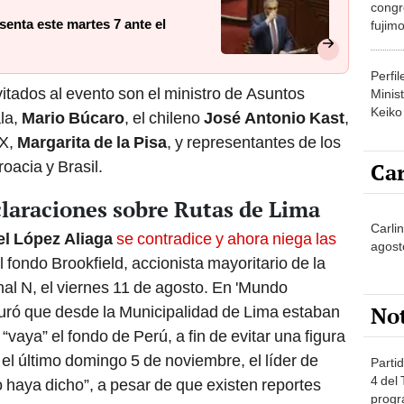
congr
enta este martes 7 ante el
fujimo
prime
Perfi
itados al evento son el ministro de Asuntos
Minist
Keiko
la,
Mario Búcaro
, el chileno
José Antonio Kast
,
OX,
Margarita de la Pisa
, y representantes de los
oacia y Brasil.
Car
claraciones sobre Rutas de Lima
Carli
el López Aliaga
se contradice y ahora niega las
agost
 fondo Brookfield, accionista mayoritario de la
al N, el viernes 11 de agosto. En 'Mundo
No
guró que desde la Municipalidad de Lima estaban
“vaya” el fondo de Perú, a fin de evitar una figura
 el último domingo 5 de noviembre, el líder de
Partid
4 del
haya dicho”, a pesar de que existen reportes
progr