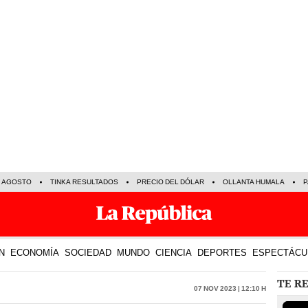
E AGOSTO
TINKA RESULTADOS
PRECIO DEL DÓLAR
OLLANTA HUMALA
P
N
ECONOMÍA
SOCIEDAD
MUNDO
CIENCIA
DEPORTES
ESPECTÁCU
TE R
07 Nov 2023 | 12:10 h