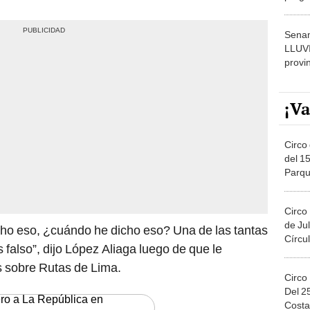
dónde
Senam
LLUV
provi
¡Va
Circo 
del 15
Parqu
Migue
Circo
de Jul
cho eso, ¿cuándo he dicho eso? Una de las tantas
Círcul
 falso”, dijo López Aliaga luego de que le
s sobre Rutas de Lima.
Circo
Del 2
ero a La República en
Costa