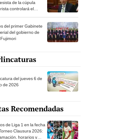
esista de la cúpula
rista controlará el
r año del Senado
les del primer Gabinete
erial del gobierno de
 Fujimori
lincaturas
ncatura del jueves 6 de
o de 2026
tas Recomendadas
os de Liga 1 en la fecha
 Torneo Clausura 2026:
amación, horarios y