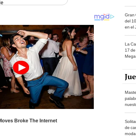
le
Gran 
del 10
en el
La Ca
17 de 
Mega 
Ju
Maste
palab
nuest
Solita
de ca
moda.