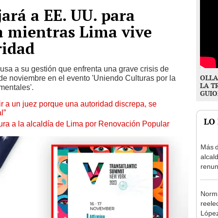
jará a EE. UU. para
a mientras Lima vive
ridad
usa a su gestión que enfrenta una grave crisis de
OLLA
7 de noviembre en el evento 'Uniendo Culturas por la
LA T
amentales'.
GUIO
tuir a un juez porque una autoridad discrepa, se
l”
LO
ura a la alcaldía de Lima por Renovación Popular
Más d
alcal
renun
reele
Norma
reele
López