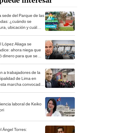
puede interesar
 sede del Parque de las
das: ¿cuándo se
ura, ubicación y cuál
a tarifa de entradas?
l López Aliaga se
adice: ahora niega que
ió dinero para que se
e Rutas de Lima
n a trabajadores de la
ipalidad de Lima en
sta marcha convocada
llas Comunes
iencia laboral de Keiko
ori
l Ángel Torres: