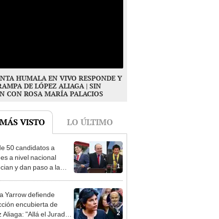
NTA HUMALA EN VIVO RESPONDE Y
RAMPA DE LÓPEZ ALIAGA | SIN
N CON ROSA MARÍA PALACIOS
 MÁS VISTO
LO ÚLTIMO
e 50 candidatos a
des a nivel nacional
1
cian y dan paso a la
cción encubierta
 Yarrow defiende
cción encubierta de
2
 Aliaga: "Allá el Jurado