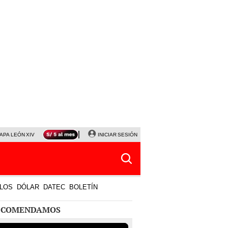
APA LEÓN XIV
NALDY SALDAÑA
INICIAR SESIÓN
LA BELLA LUZ
MAGALY MEDINA
HORÓS
LOS
DÓLAR
DATEC
BOLETÍN
ECOMENDAMOS