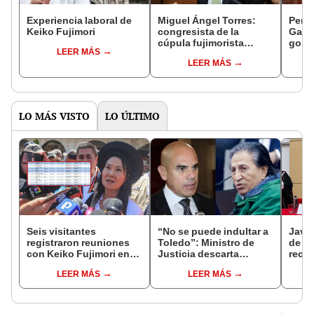
Experiencia laboral de
Miguel Ángel Torres:
Perfi
Keiko Fujimori
congresista de la
Gabin
cúpula fujimorista
gobi
LEER MÁS
controlará el primer año
Fujim
LEER MÁS
del Senado
LO MÁS VISTO
LO ÚLTIMO
Seis visitantes
“No se puede indultar a
Javie
registraron reuniones
Toledo”: Ministro de
de D
con Keiko Fujimori en
Justicia descarta
recha
las mismas horas que la
beneficio para el
causa
LEER MÁS
LEER MÁS
presidenta se
exmandatario
presi
encontraba en Junín