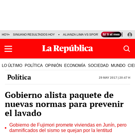
HOY
SINUANO RESULTADOS HOY
ALIANZA LIMA VS SPORT BOYS
JORGE MES
LO ÚLTIMO
POLÍTICA
OPINIÓN
ECONOMÍA
SOCIEDAD
MUNDO
CIE
Política
29 May 2017 | 20:47 h
Gobierno alista paquete de
nuevas normas para prevenir
el lavado
Gobierno de Fujimori promete viviendas en Junín, pero
damnificados del sismo se quejan por la lentitud