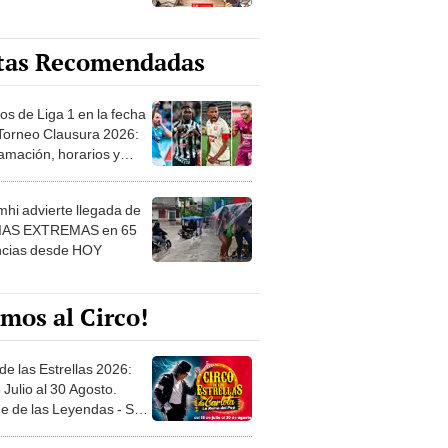
tas Recomendadas
os de Liga 1 en la fecha
 Torneo Clausura 2026:
amación, horarios y
 ver
hi advierte llegada de
IAS EXTREMAS en 65
ncias desde HOY
mos al Circo!
de las Estrellas 2026:
 Julio al 30 Agosto.
e de las Leyendas - San
l