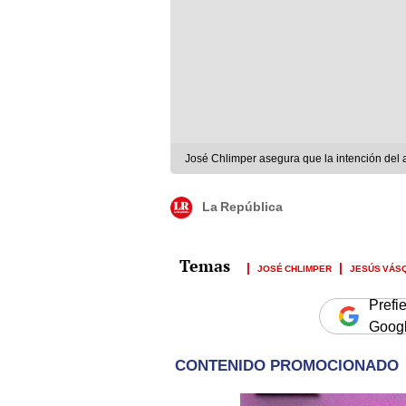
José Chlimper asegura que la intención del 
La República
JOSÉ CHLIMPER
JESÚS VÁS
Prefi
Goog