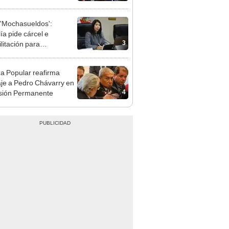
dulto
'Mochasueldos':
ía pide cárcel e
3
litación para
gresista fujimorista
 Cordero Jon Tay
a Popular reafirma
aje a Pedro Chávarry en
4
sión Permanente