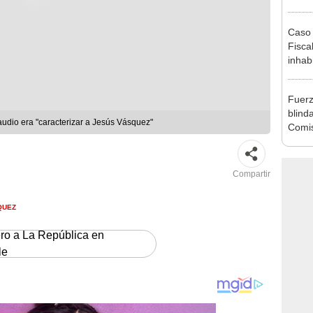
por in
Caso 
Fiscal
inhabi
excon
María
Fuerz
blind
audio era "caracterizar a Jesús Vásquez"
Comi
Compartir
QUEZ
ero a La República en
le