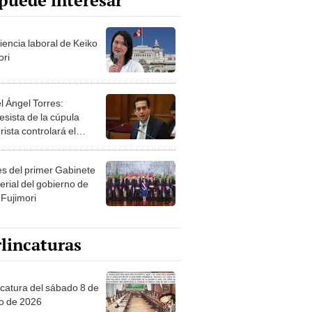
puede interesar
iencia laboral de Keiko
ori
l Ángel Torres:
esista de la cúpula
rista controlará el
r año del Senado
les del primer Gabinete
erial del gobierno de
 Fujimori
lincaturas
ncatura del sábado 8 de
o de 2026