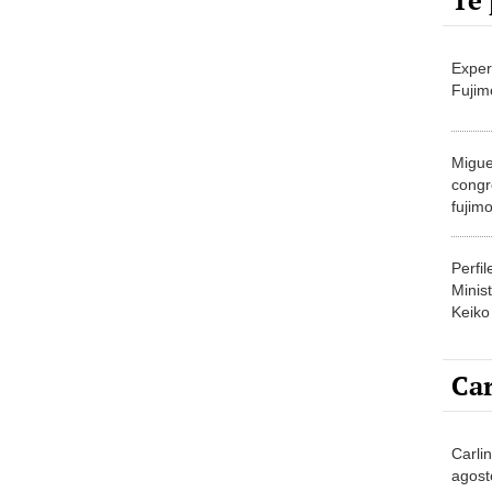
Te 
Exper
Fujim
Migue
congr
fujimo
prime
Perfi
Minist
Keiko
Car
Carli
agost