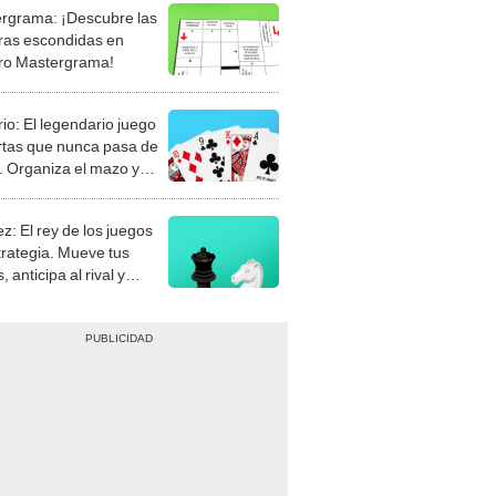
rgrama: ¡Descubre las
ras escondidas en
ro Mastergrama!
rio: El legendario juego
rtas que nunca pasa de
 Organiza el mazo y
stra tu habilidad.
z: El rey de los juegos
trategia. Mueve tus
, anticipa al rival y
gue el jaque mate.