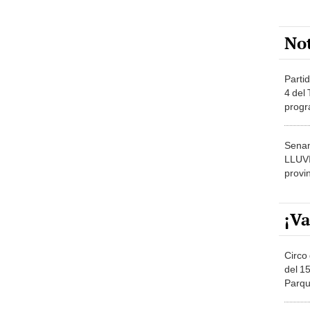
No
Partid
4 del
progr
dónde
Senam
LLUV
provi
¡Va
Circo 
del 15
Parqu
Migue