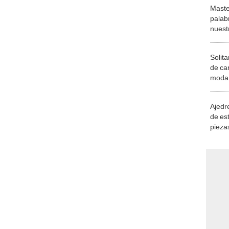
Maste
palab
nuest
Solita
de ca
moda.
demue
Ajedre
de es
piezas
consi