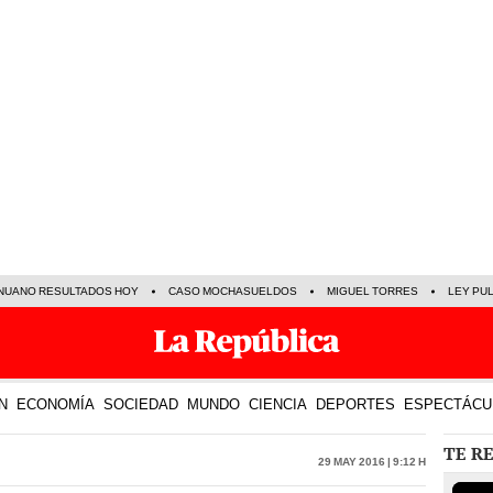
NUANO RESULTADOS HOY
CASO MOCHASUELDOS
MIGUEL TORRES
LEY PU
N
ECONOMÍA
SOCIEDAD
MUNDO
CIENCIA
DEPORTES
ESPECTÁCU
TE R
29 May 2016 | 9:12 h