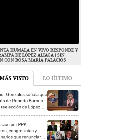
NTA HUMALA EN VIVO RESPONDE Y
RAMPA DE LÓPEZ ALIAGA | SIN
N CON ROSA MARÍA PALACIOS
 MÁS VISTO
LO ÚLTIMO
er Gonzáles señala que
ión de Roberto Burneo
1
 reelección de López
a no representan al JNE
ción por PPK:
tros, congresistas y
2
onarios que renunciaron