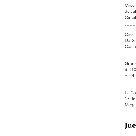
Circo
de Jul
Círcul
Circo
Del 2
Costa
Gran 
del 10
en el
La Ca
17 de 
Mega 
Ju