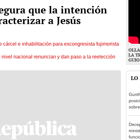
egura que la intención
racterizar a Jesús
 cárcel e inhabilitación para excongresista fujimorista
OLLA
LA T
 nivel nacional renuncian y dan paso a la reelección
GUIO
LO
Gunth
posic
sobre
Aliag
Decep
minis
funci