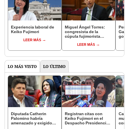
Experiencia laboral de
Miguel Ángel Torres:
Perfi
Keiko Fujimori
congresista de la
Gabin
cúpula fujimorista
gobi
LEER MÁS
controlará el primer año
Fujim
LEER MÁS
del Senado
LO MÁS VISTO
LO ÚLTIMO
Diputada Catherin
Registran citas con
Canci
Palomino habría
Keiko Fujimori en el
muert
amenazado y exigido
Despacho Presidencial
compa
S/300 mil a familiares de
mientras ella estaba de
114 d