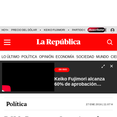
HOY
PRECIO DEL DÓLAR
KEIKO FUJIMORI
PARTIDO OBRAS
ARMONÍA 10
LO ÚLTIMO
POLÍTICA
OPINIÓN
ECONOMÍA
SOCIEDAD
MUNDO
CIE
EN VIVO
Keiko Fujimori alcanza
60% de aprobación
ciudadana | Sin Guion con
Rosa María Palacios
Política
27 Ene 2016 | 11:07 h