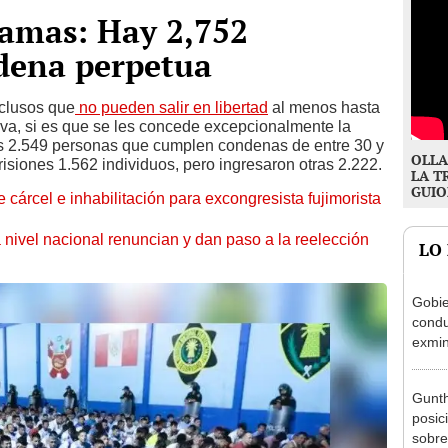
camas: Hay 2,752
dena perpetua
clusos que
no pueden salir en libertad
al menos hasta
iva, si es que se les concede excepcionalmente la
as 2.549 personas que cumplen condenas de entre 30 y
OLLA
risiones 1.562 individuos, pero ingresaron otras 2.222.
LA T
GUIO
 cárcel e inhabilitación para excongresista fujimorista
 nivel nacional renuncian y dan paso a la reelección
LO
Gobie
condu
exmin
la m
Gunth
posic
sobre