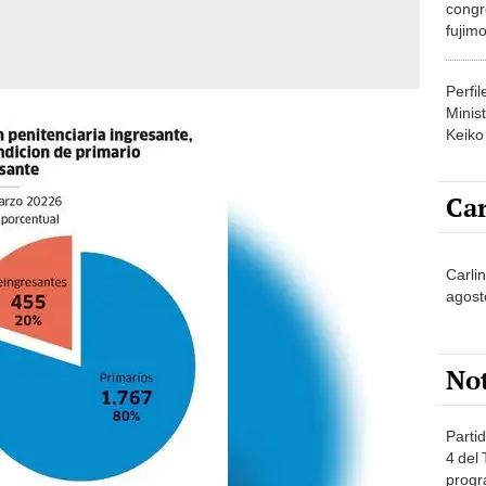
congr
fujimo
prime
Perfi
Minist
Keiko
Car
Carli
agost
No
Partid
4 del
progr