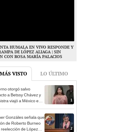
NTA HUMALA EN VIVO RESPONDE Y
RAMPA DE LÓPEZ ALIAGA | SIN
N CON ROSA MARÍA PALACIOS
 MÁS VISTO
LO ÚLTIMO
rno otorgó salvo
cto a Betssy Chávez y
1
istra viajó a México en
adrugada
er Gonzáles señala que
ión de Roberto Burneo
2
 reelección de López