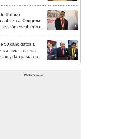
a no representan al JNE
to Burneo
nsabiliza al Congreso
3
eelección encubierta de
des
e 50 candidatos a
des a nivel nacional
4
cian y dan paso a la
cción encubierta