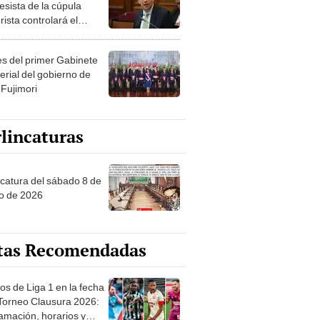
esista de la cúpula
rista controlará el
r año del Senado
les del primer Gabinete
erial del gobierno de
 Fujimori
lincaturas
ncatura del sábado 8 de
o de 2026
tas Recomendadas
os de Liga 1 en la fecha
 Torneo Clausura 2026:
amación, horarios y