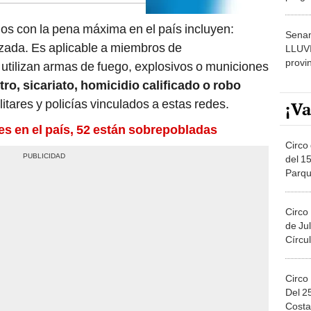
dónde
dos con la pena máxima en el país incluyen:
Senam
izada. Es aplicable a miembros de
LLUV
provi
utilizan armas de fuego, explosivos o municiones
ro, sicariato, homicidio calificado o robo
itares y policías vinculados a estas redes.
¡Va
les en el país, 52 están sobrepobladas
Circo 
del 15
Parqu
Migue
Circo
de Jul
Círcul
Circo
Del 2
Costa