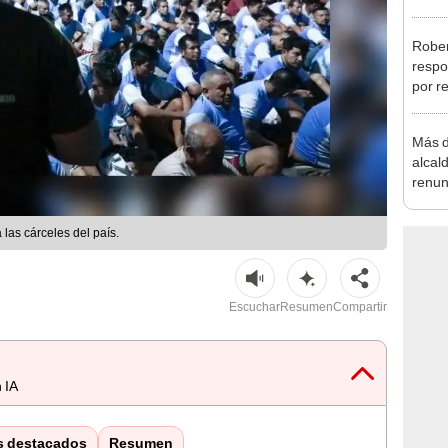
Aliag
Rober
respo
por r
alcal
Más d
alcal
renun
reele
las cárceles del país.
Escuchar
Resumen
Compartir
 IA
s destacados
Resumen