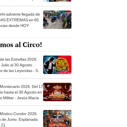
 ver
hi advierte llegada de
IAS EXTREMAS en 65
ncias desde HOY
mos al Circo!
de las Estrellas 2026:
 Julio al 30 Agosto.
e de las Leyendas - San
l
 Montecarlo 2026: Del 17
io hasta el 30 Agosto en
o Militar - Jesús María
 Místico Condor 2026:
5 de Junio. Explanada
 21