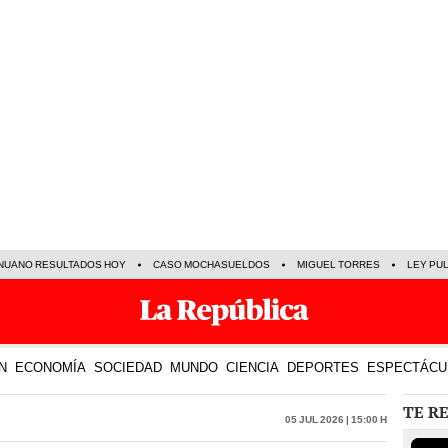
NUANO RESULTADOS HOY
CASO MOCHASUELDOS
MIGUEL TORRES
LEY PU
N
ECONOMÍA
SOCIEDAD
MUNDO
CIENCIA
DEPORTES
ESPECTÁCU
TE R
05 Jul 2026 | 15:00 h