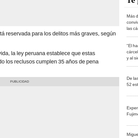
Te 
Más d
convi
las cá
stá reservada para los delitos más graves, según
“El h
cárce
ida, la ley peruana establece que estas
y al s
o los reclusos cumplen 35 años de pena
De las
52 es
Exper
Fujim
Migue