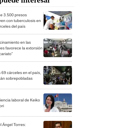
puede interesar
e 3.500 presos
ven con tuberculosis en
rceles del país
acinamiento en las
les favorece la extorsión
icariato”
 69 cárceles en el país,
tán sobrepobladas
iencia laboral de Keiko
ori
l Ángel Torres: