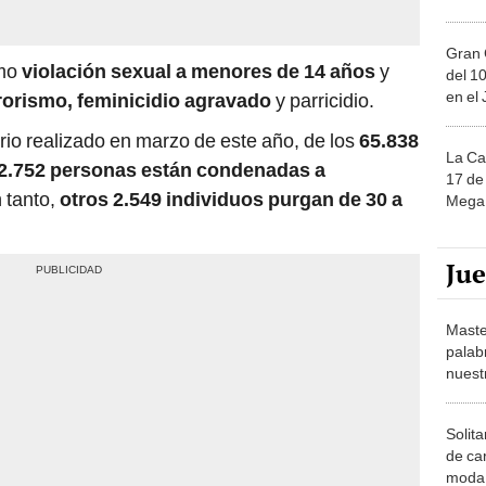
Gran 
omo
violación sexual a menores de 14 años
y
del 10
en el
rorismo, feminicidio agravado
y parricidio.
rio realizado en marzo de este año, de los
65.838
La Ca
2.752 personas están condenadas a
17 de 
 tanto,
otros 2.549 individuos purgan de 30 a
Mega 
Ju
Maste
palab
nuest
Solita
de ca
moda.