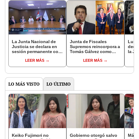
La Junta Nacional de
Junta de Fiscales
Luis 
Justicia se declara en
Supremos reincorpora a
decla
sesión permanente con
Tomás Gálvez como
la JN
solo seis consejeros
fiscal supremo tras
reinc
LEER MÁS
LEER MÁS
integrantes
rechazar restitución de
inve
Patricia Benavides
LO MÁS VISTO
LO ÚLTIMO
Keiko Fujimori no
Gobierno otorgó salvo
Más d