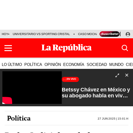
HOY
UNIVERSITARIO VS SPORTING CRISTAL
CASO MOCHASUELDOS
MIGUEL
LO ÚLTIMO
POLÍTICA
OPINIÓN
ECONOMÍA
SOCIEDAD
MUNDO
CIE
EN VIVO
Betssy Chávez en México y
su abogado habla en vivo |
Que No Se Te Olvide con
Carlos Cornejo
Política
27 Jun 2025 | 15:01 h