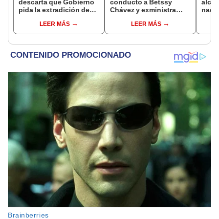
descarta que Gobierno
conducto a Betssy
alcal
pida la extradición de
Chávez y exministra
nacio
Betssy Chávez: "Está
viajó a México en la
dan p
LEER MÁS
LEER MÁS
dentro de nuestras
madrugada
encu
facultades"