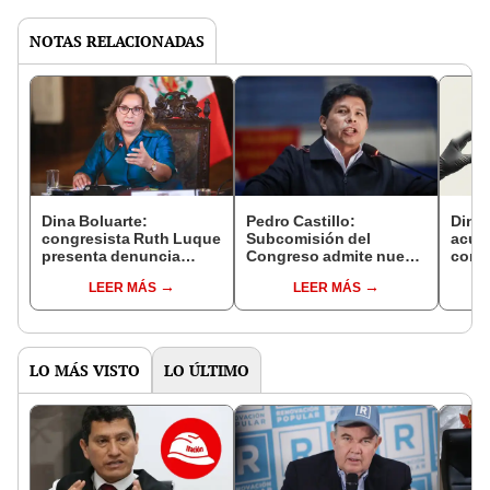
NOTAS RELACIONADAS
Dina Boluarte:
Pedro Castillo:
Dina 
congresista Ruth Luque
Subcomisión del
acus
presenta denuncia
Congreso admite nueva
const
constitucional contra la
denuncia
ciru
LEER MÁS
LEER MÁS
presidenta por “Reinfo
constitucional contra
hace 
hereditario”
expresidente
Cong
LO MÁS VISTO
LO ÚLTIMO