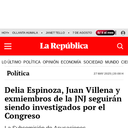
HOY
OLLANTA HUMALA
JANET TELLO
7 DE AGOSTO
TINKA RESULTADOS
LO ÚLTIMO
POLÍTICA
OPINIÓN
ECONOMÍA
SOCIEDAD
MUNDO
CIE
Política
27 May 2025 | 20:08 h
Delia Espinoza, Juan Villena y
exmiembros de la JNJ seguirán
siendo investigados por el
Congreso