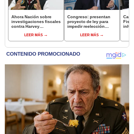
Ahora Nación sobre
Congreso: presentan
Caso
investigaciones fiscales
proyecto de ley para
Fisca
contra Harvey
impedir reelección
inhab
Colchado: "El Ministerio
encubierta a la alcaldía
exco
LEER MÁS
LEER MÁS
Público no puede ser
fujim
utilizado políticamente"
Cord