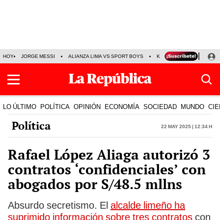
HOY
JORGE MESSI
ALIANZA LIMA VS SPORT BOYS
KENJI FUJIMORI
PRE
LO ÚLTIMO
POLÍTICA
OPINIÓN
ECONOMÍA
SOCIEDAD
MUNDO
CIE
Política
22 May 2025 | 12:34 h
Rafael López Aliaga autorizó 3
contratos ‘confidenciales’ con
abogados por S/48.5 mllns
Absurdo secretismo. El
alcalde limeño ha
suprimido información sobre tres contratos
con