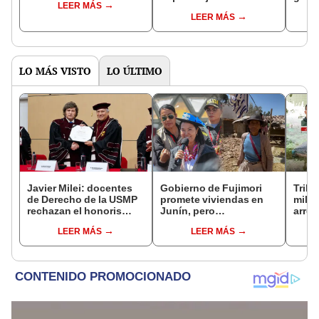
LEER MÁS
controlará el primer año
Fujim
LEER MÁS
del Senado
LO MÁS VISTO
LO ÚLTIMO
Javier Milei: docentes
Gobierno de Fujimori
Tribu
de Derecho de la USMP
promete viviendas en
milit
rechazan el honoris
Junín, pero
arrep
causa otorgado al
damnificados del sismo
de ci
LEER MÁS
LEER MÁS
presidente de Argentina
se quejan por la lentitud