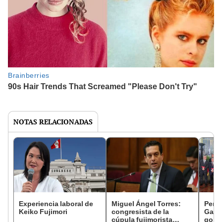
NOTAS RELACIONADAS
Experiencia laboral de
Miguel Ángel Torres:
Perfi
Keiko Fujimori
congresista de la
Gabin
cúpula fujimorista
gobi