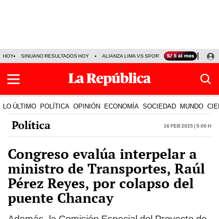
HOY
SINUANO RESULTADOS HOY
ALIANZA LIMA VS SPORT BOYS
JORGE MES
LO ÚLTIMO
POLÍTICA
OPINIÓN
ECONOMÍA
SOCIEDAD
MUNDO
CIE
Política
16 Feb 2025 | 5:00 h
Congreso evalúa interpelar a
ministro de Transportes, Raúl
Pérez Reyes, por colapso del
puente Chancay