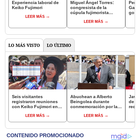
Experiencia laboral de
Miguel Ángel Torres:
Perfi
Keiko Fujimori
congresista de la
Gabin
cúpula fujimorista
gobi
LEER MÁS
controlará el primer año
Fujim
LEER MÁS
del Senado
LO MÁS VISTO
LO ÚLTIMO
Seis visitantes
Abuchean a Alberto
Javie
registraron reuniones
Beingolea durante
de D
con Keiko Fujimori en
conmemoración por la
recha
las mismas horas que la
Batalla de Junín
causa
LEER MÁS
LEER MÁS
presidenta se
presi
encontraba en Junín