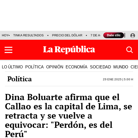
HOY
TINKA RESULTADOS
PRECIO DEL DÓLAR
7 DE AGOSTO
OLLANTA H
LO ÚLTIMO
POLÍTICA
OPINIÓN
ECONOMÍA
SOCIEDAD
MUNDO
CIE
Política
29 Ene 2025 | 5:00 h
Dina Boluarte afirma que el
Callao es la capital de Lima, se
retracta y se vuelve a
equivocar: "Perdón, es del
Perú"