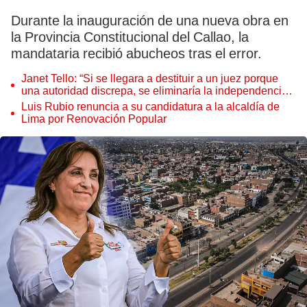
Durante la inauguración de una nueva obra en
la Provincia Constitucional del Callao, la
mandataria recibió abucheos tras el error.
Janet Tello: “Si se llegara a destituir a un juez porque
una autoridad discrepa, se eliminaría la independencia
judicial”
Luis Rubio renuncia a su candidatura a la alcaldía de
Lima por Renovación Popular