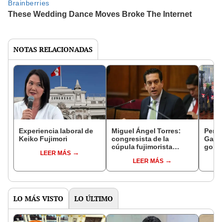
NOTAS RELACIONADAS
Experiencia laboral de
Miguel Ángel Torres:
Perfi
Keiko Fujimori
congresista de la
Gabin
cúpula fujimorista
gobi
LEER MÁS
controlará el primer año
Fujim
LEER MÁS
del Senado
LO MÁS VISTO
LO ÚLTIMO