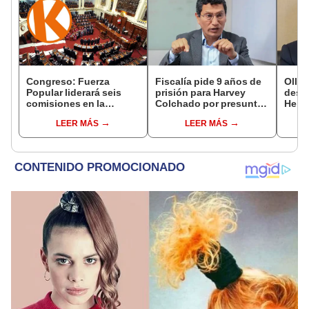
Congreso: Fuerza
Fiscalía pide 9 años de
Ollan
Popular liderará seis
prisión para Harvey
destr
comisiones en la
Colchado por presunta
Hered
Cámara de Diputados
negociación
el 20
LEER MÁS
LEER MÁS
incompatible y falsedad
ideológica