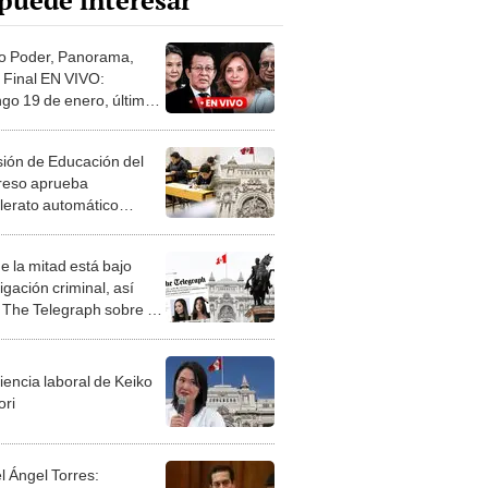
puede interesar
o Poder, Panorama,
 Final EN VIVO:
go 19 de enero, últimas
as de los dominicales
ión de Educación del
eso aprueba
llerato automático
anente
e la mitad está bajo
igación criminal, así
a The Telegraph sobre el
reso
iencia laboral de Keiko
ori
l Ángel Torres: