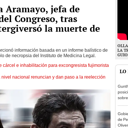
a Aramayo, jefa de
el Congreso, tras
tergiversó la muerte de
OLLA
cionó información basada en un informe balístico de
LA T
GUIO
olo de necropsia del Instituto de Medicina Legal.
 cárcel e inhabilitación para excongresista fujimorista
LO
 nivel nacional renuncian y dan paso a la reelección
Gunth
posic
sobre
Aliag
Gobie
de Pe
Olive