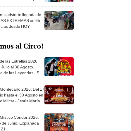
 ver
hi advierte llegada de
IAS EXTREMAS en 65
ncias desde HOY
mos al Circo!
de las Estrellas 2026:
 Julio al 30 Agosto.
e de las Leyendas - San
l
 Montecarlo 2026: Del 17
io hasta el 30 Agosto en
o Militar - Jesús María
 Místico Condor 2026:
5 de Junio. Explanada
 21