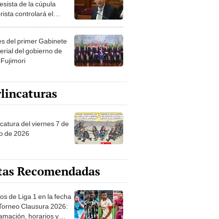
esista de la cúpula
rista controlará el
r año del Senado
les del primer Gabinete
erial del gobierno de
 Fujimori
lincaturas
catura del viernes 7 de
o de 2026
tas Recomendadas
os de Liga 1 en la fecha
 Torneo Clausura 2026:
amación, horarios y