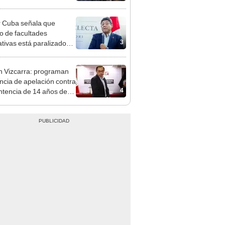
 empresa estatal
 Cuba señala que
o de facultades
3
ativas está paralizado
trámite burocrático"
n Vizcarra: programan
ncia de apelación contra
4
ntencia de 14 años de
ón el 20 de agosto