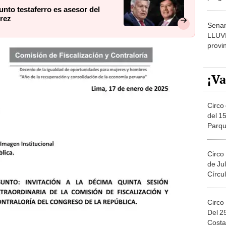
dónde
nto testaferro es asesor del
rrez
Senam
LLUV
provi
¡Va
Circo 
del 15
Parqu
Migue
Circo
de Jul
Círcul
Circo
Del 2
Costa