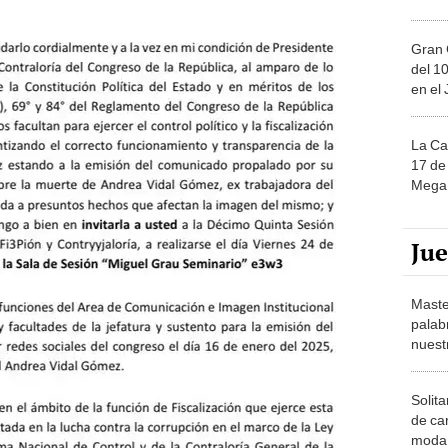
Gran 
del 10
en el
La Ca
17 de 
Mega 
Ju
Maste
palab
nuest
Solita
de ca
moda.