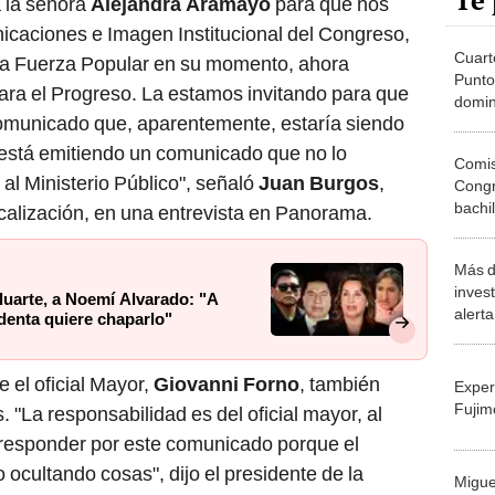
Te 
a la señora
Alejandra Aramayo
para que nos
unicaciones e Imagen Institucional del Congreso,
Cuart
 a Fuerza Popular en su momento, ahora
Punto
para el Progreso. La estamos invitando para que
domin
comunicado que, aparentemente, estaría siendo
notici
está emitiendo un comunicado que no lo
Comis
al Ministerio Público", señaló
Juan Burgos
,
Congr
bachi
calización, en una entrevista en Panorama.
perm
Más d
invest
oluarte, a Noemí Alvarado: "A
alert
sidenta quiere chaparlo"
Cong
 el oficial Mayor,
Giovanni Forno
, también
Exper
Fujim
 "La responsabilidad es del oficial mayor, al
 responder por este comunicado porque el
 ocultando cosas", dijo el presidente de la
Migue