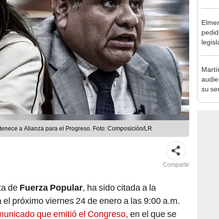
de la
Elmer
pedid
legisl
por "
Martí
audie
su se
prisi
rtenece a Alianza para el Progreso. Foto: Composición/LR
Compartir
ta de
Fuerza Popular
, ha sido citada a la
 el próximo viernes 24 de enero a las 9:00 a.m.
unicado que emitió el Congreso
, en el que se