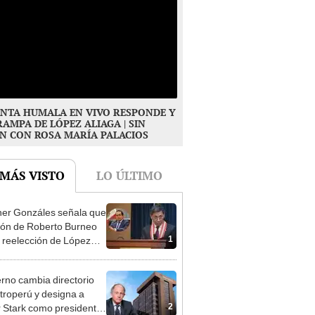
NTA HUMALA EN VIVO RESPONDE Y
RAMPA DE LÓPEZ ALIAGA | SIN
N CON ROSA MARÍA PALACIOS
 MÁS VISTO
LO ÚLTIMO
er Gonzáles señala que
ión de Roberto Burneo
1
 reelección de López
a no representan al JNE
rno cambia directorio
troperú y designa a
2
r Stark como presidente