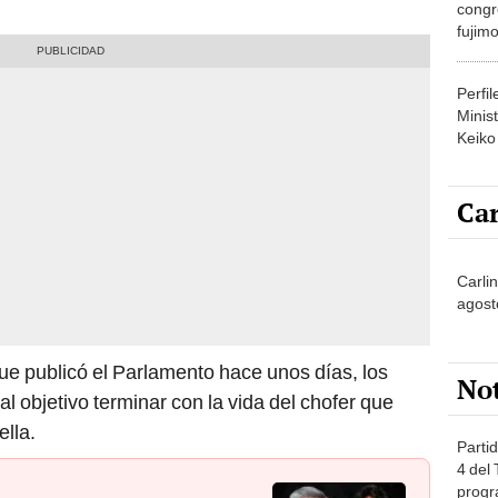
congr
fujimo
prime
Perfi
Minist
Keiko
Car
Carlin
agost
e publicó el Parlamento hace unos días, los
No
l objetivo terminar con la vida del chofer que
ella.
Partid
4 del
progr