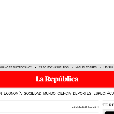
NUANO RESULTADOS HOY
CASO MOCHASUELDOS
MIGUEL TORRES
LEY PU
N
ECONOMÍA
SOCIEDAD
MUNDO
CIENCIA
DEPORTES
ESPECTÁCU
TE R
21 Ene 2025 | 10:22 h