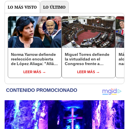
LO MÁS VISTO
LO ÚLTIMO
Norma Yarrow defiende
Miguel Torres defiende
Más d
reelección encubierta
la virtualidad en el
alcal
de López Aliaga: "Allá el
Congreso frente a
nacio
Jurado que se deja
proyecto de ley que
dan p
LEER MÁS
LEER MÁS
sacar la vuelta"
plantea la
encu
presencialidad