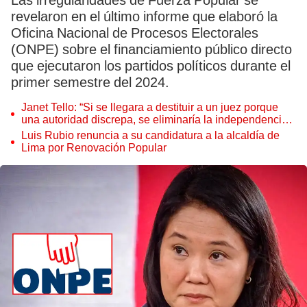
Las irregularidades de Fuerza Popular se
revelaron en el último informe que elaboró la
Oficina Nacional de Procesos Electorales
(ONPE) sobre el financiamiento público directo
que ejecutaron los partidos políticos durante el
primer semestre del 2024.
Janet Tello: “Si se llegara a destituir a un juez porque
una autoridad discrepa, se eliminaría la independencia
judicial”
Luis Rubio renuncia a su candidatura a la alcaldía de
Lima por Renovación Popular