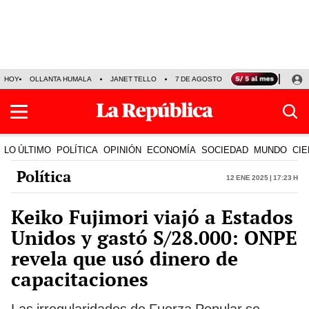
HOY
OLLANTA HUMALA
JANET TELLO
7 DE AGOSTO
TINKA RESULTADOS
LO ÚLTIMO
POLÍTICA
OPINIÓN
ECONOMÍA
SOCIEDAD
MUNDO
CIE
Política
12 Ene 2025 | 17:23 h
Keiko Fujimori viajó a Estados
Unidos y gastó S/28.000: ONPE
revela que usó dinero de
capacitaciones