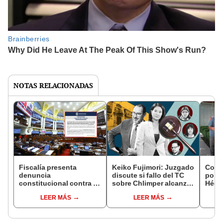
NOTAS RELACIONADAS
Fiscalía presenta
Keiko Fujimori: Juzgado
Cont
denuncia
discute si fallo del TC
polít
constitucional contra 7
sobre Chlimper alcanza
Hécto
congresistas: viajaron a
a otros acusados en
Fuerz
LEER MÁS
LEER MÁS
fiesta con pasajes
caso cócteles
unirs
pagados por el
Prog
Congreso