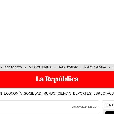
7 DE AGOSTO
OLLANTA HUMALA
PAPA LEÓN XIV
NALDY SALDAÑA
N
ECONOMÍA
SOCIEDAD
MUNDO
CIENCIA
DEPORTES
ESPECTÁCU
TE R
28 Nov 2024 | 21:26 h