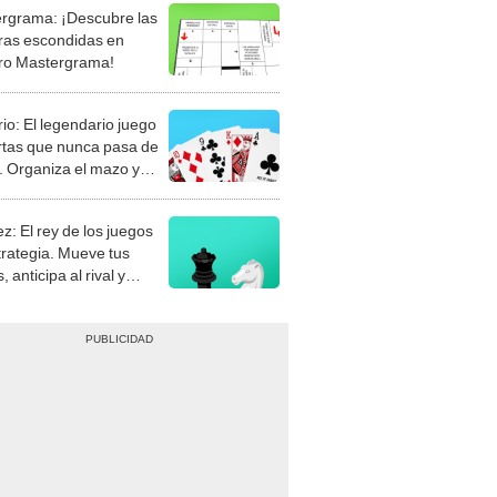
rgrama: ¡Descubre las
ras escondidas en
ro Mastergrama!
rio: El legendario juego
rtas que nunca pasa de
 Organiza el mazo y
stra tu habilidad.
z: El rey de los juegos
trategia. Mueve tus
, anticipa al rival y
gue el jaque mate.