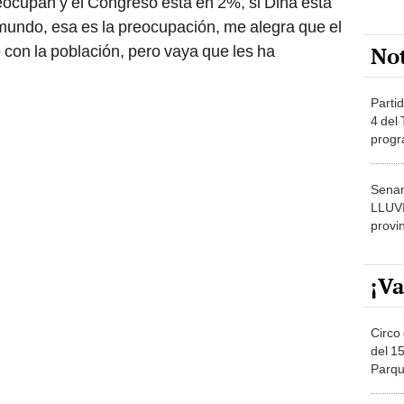
reocupan y el Congreso está en 2%, si Dina está
amundo, esa es la preocupación, me alegra que el
No
 con la población, pero vaya que les ha
Partid
4 del
progr
dónde
Senam
LLUV
provi
¡Va
Circo 
del 15
Parqu
Migue