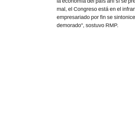
la economía del país ahí sí se p
mal, el Congreso está en el infr
empresariado por fin se sintonice
demorado", sostuvo RMP.