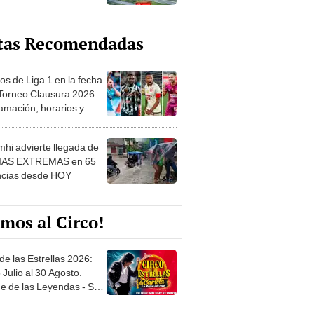
tas Recomendadas
os de Liga 1 en la fecha
 Torneo Clausura 2026:
amación, horarios y
 ver
hi advierte llegada de
IAS EXTREMAS en 65
ncias desde HOY
mos al Circo!
de las Estrellas 2026:
 Julio al 30 Agosto.
e de las Leyendas - San
l