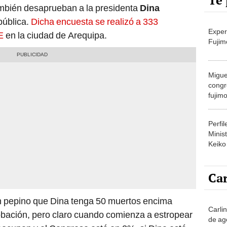
Te 
ambién desaprueban a la presidenta
Dina
pública.
Dicha encuesta se realizó a 333
Exper
DE
en la ciudad de Arequipa.
Fujim
Migue
congr
fujimo
prime
Perfi
Minist
Keiko
Car
un pepino que Dina tenga 50 muertos encima
Carli
bación, pero claro cuando comienza a estropear
de ag