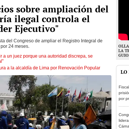
ios sobre ampliación del
ía ilegal controla el
der Ejecutivo"
sta del Congreso de ampliar el Registro Integral de
OLLA
 por 24 meses.
LA T
GUIO
tuir a un juez porque una autoridad discrepa, se
l”
ura a la alcaldía de Lima por Renovación Popular
LO
Fisca
prisi
por p
incom
ideol
Congr
lider
Cáma