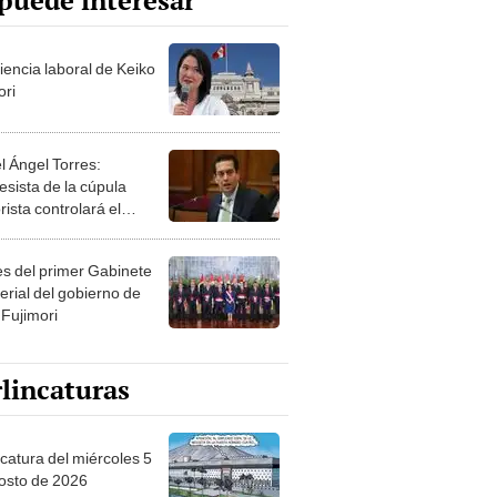
puede interesar
iencia laboral de Keiko
ori
l Ángel Torres:
esista de la cúpula
rista controlará el
r año del Senado
les del primer Gabinete
erial del gobierno de
 Fujimori
lincaturas
ncatura del miércoles 5
osto de 2026