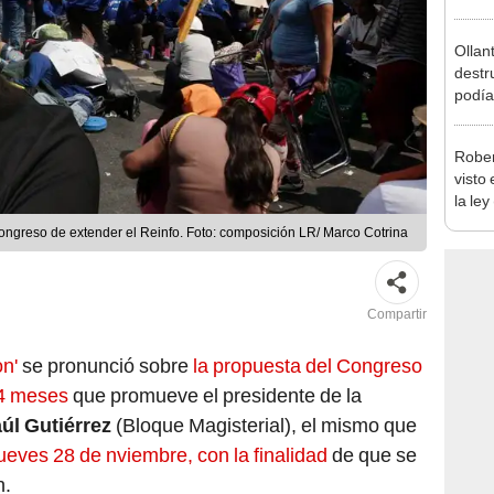
Ollan
destr
podía
2026
Rober
visto
la ley
toda l
Congreso de extender el Reinfo. Foto: composición LR/ Marco Cotrina
Compartir
on'
se pronunció sobre
la propuesta del Congreso
24 meses
que promueve el presidente de la
úl Gutiérrez
(Bloque Magisterial), el mismo que
ueves 28 de nviembre, con la finalidad
de que se
n.