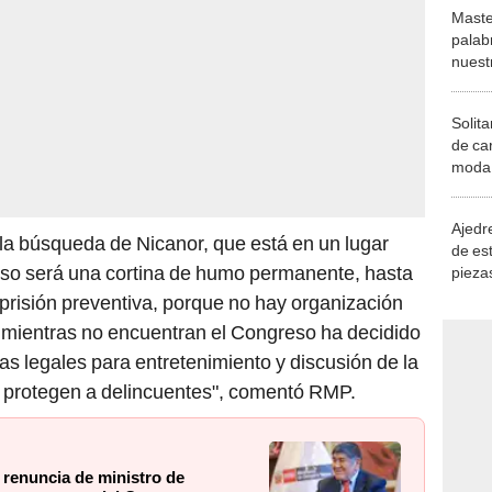
Maste
palab
nuest
Solita
de ca
moda.
demue
Ajedre
la búsqueda de Nicanor, que está en un lugar
de es
 eso será una cortina de humo permanente, hasta
piezas
consi
 prisión preventiva, porque no hay organización
e, mientras no encuentran el Congreso ha decidido
vas legales para entretenimiento y discusión de la
 protegen a delincuentes", comentó RMP.
 renuncia de ministro de