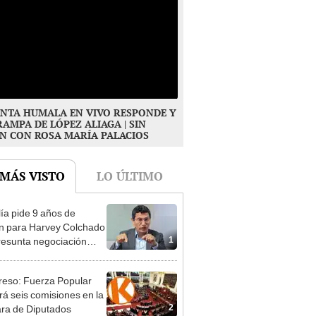
NTA HUMALA EN VIVO RESPONDE Y
RAMPA DE LÓPEZ ALIAGA | SIN
N CON ROSA MARÍA PALACIOS
 MÁS VISTO
LO ÚLTIMO
lía pide 9 años de
ón para Harvey Colchado
1
resunta negociación
patible y falsedad
ógica
eso: Fuerza Popular
ará seis comisiones en la
2
ra de Diputados