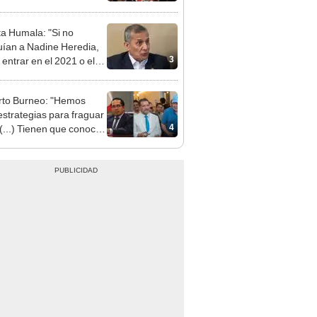
ta Humala: "Si no
uían a Nadine Heredia,
3
 entrar en el 2021 o el
"
to Burneo: "Hemos
 estrategias para fraguar
4
 (...) Tienen que conocer
a lista"