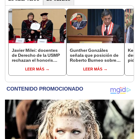
Javier Milei: docentes
Gunther Gonzáles
Keiko
de Derecho de la USMP
señala que posición de
desc
rechazan el honoris
Roberto Burneo sobre
pida 
causa otorgado al
reelección de López
Bets
LEER MÁS
LEER MÁS
presidente de Argentina
Aliaga no representan al
dentr
JNE
facul