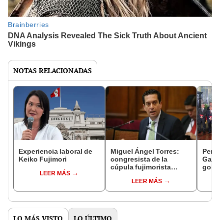
NOTAS RELACIONADAS
Experiencia laboral de
Miguel Ángel Torres:
Perfi
Keiko Fujimori
congresista de la
Gabin
cúpula fujimorista
gobi
LEER MÁS
controlará el primer año
Fujim
LEER MÁS
del Senado
LO MÁS VISTO
LO ÚLTIMO