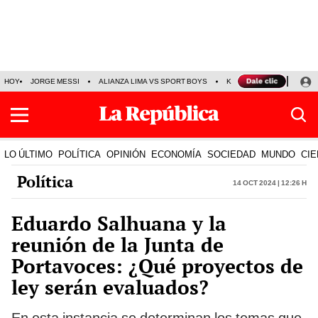
HOY
JORGE MESSI
ALIANZA LIMA VS SPORT BOYS
KENJI FUJIMORI
PRE
LO ÚLTIMO
POLÍTICA
OPINIÓN
ECONOMÍA
SOCIEDAD
MUNDO
CIE
Política
14 Oct 2024 | 12:26 h
Eduardo Salhuana y la
reunión de la Junta de
Portavoces: ¿Qué proyectos de
ley serán evaluados?