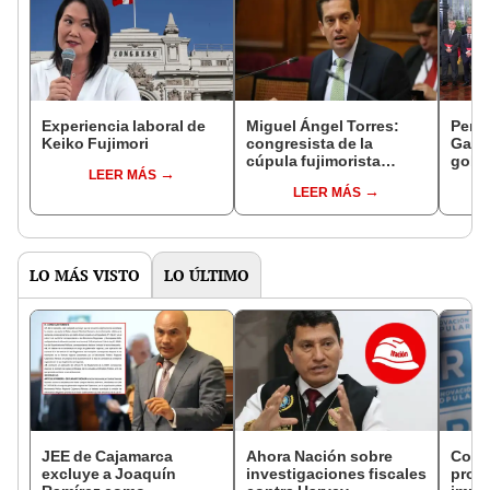
Experiencia laboral de
Miguel Ángel Torres:
Perfi
Keiko Fujimori
congresista de la
Gabin
cúpula fujimorista
gobi
LEER MÁS
controlará el primer año
Fujim
LEER MÁS
del Senado
LO MÁS VISTO
LO ÚLTIMO
JEE de Cajamarca
Ahora Nación sobre
Cong
excluye a Joaquín
investigaciones fiscales
proye