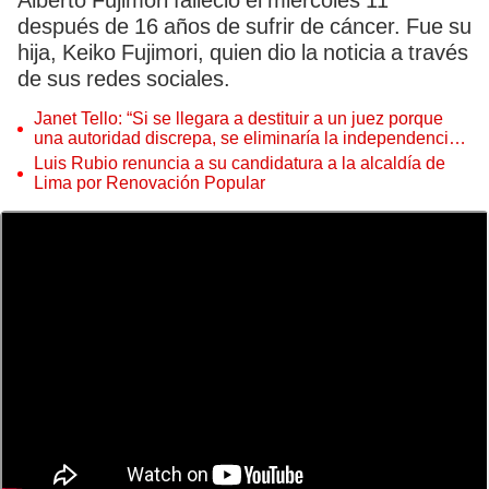
Alberto Fujimori falleció el miércoles 11
después de 16 años de sufrir de cáncer. Fue su
hija, Keiko Fujimori, quien dio la noticia a través
de sus redes sociales.
Janet Tello: “Si se llegara a destituir a un juez porque
una autoridad discrepa, se eliminaría la independencia
judicial”
Luis Rubio renuncia a su candidatura a la alcaldía de
Lima por Renovación Popular