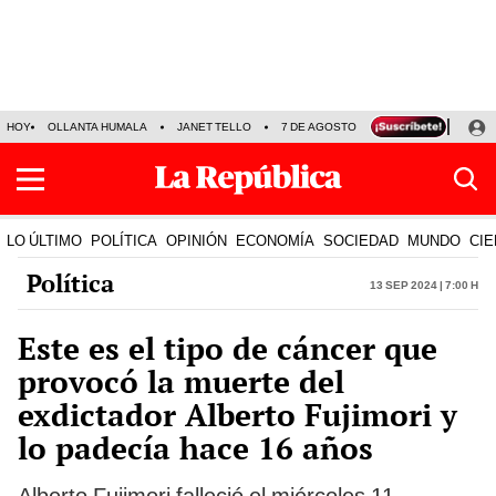
HOY
OLLANTA HUMALA
JANET TELLO
7 DE AGOSTO
TINKA RESULTADOS
LO ÚLTIMO
POLÍTICA
OPINIÓN
ECONOMÍA
SOCIEDAD
MUNDO
CIE
Política
13 Sep 2024 | 7:00 h
Este es el tipo de cáncer que
provocó la muerte del
exdictador Alberto Fujimori y
lo padecía hace 16 años