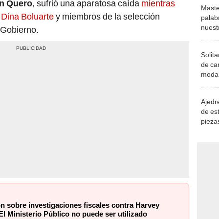
n Quero
, sufrió una aparatosa caída
mientras
Maste
 Dina Boluarte
y miembros de la selección
palab
nuest
 Gobierno.
Solita
de ca
moda.
demue
Ajedre
de es
piezas
consi
n sobre investigaciones fiscales contra Harvey
l Ministerio Público no puede ser utilizado