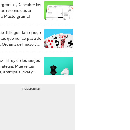
rgrama: ¡Descubre las
ras escondidas en
ro Mastergrama!
rio: El legendario juego
rtas que nunca pasa de
 Organiza el mazo y
stra tu habilidad.
z: El rey de los juegos
trategia. Mueve tus
, anticipa al rival y
gue el jaque mate.