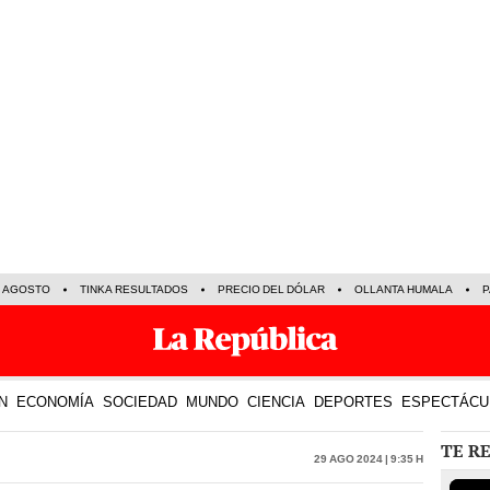
E AGOSTO
TINKA RESULTADOS
PRECIO DEL DÓLAR
OLLANTA HUMALA
P
N
ECONOMÍA
SOCIEDAD
MUNDO
CIENCIA
DEPORTES
ESPECTÁCU
TE R
29 Ago 2024 | 9:35 h