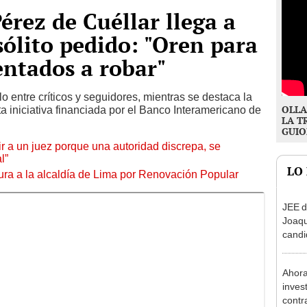
érez de Cuéllar llega a
sólito pedido: "Oren para
ntados a robar"
entre críticos y seguidores, mientras se destaca la
OLLA
ta iniciativa financiada por el Banco Interamericano de
LA T
GUIO
tuir a un juez porque una autoridad discrepa, se
l”
LO
ura a la alcaldía de Lima por Renovación Popular
JEE d
Joaq
candi
regio
Ahora
inves
contr