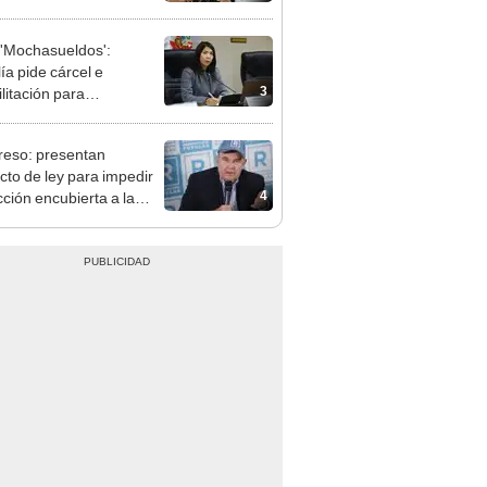
terio Público no puede
ilizado políticamente"
'Mochasueldos':
ía pide cárcel e
3
litación para
gresista fujimorista
 Cordero Jon Tay
eso: presentan
cto de ley para impedir
4
cción encubierta a la
día