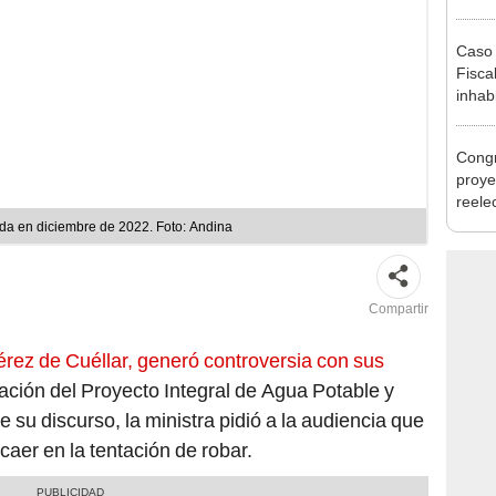
Minis
ser ut
Caso 
Fiscal
inhabi
excon
María
Congr
proye
reele
alcal
nda en diciembre de 2022. Foto: Andina
Compartir
érez de Cuéllar, generó controversia con sus
ación del Proyecto Integral de Agua Potable y
e su discurso, la ministra pidió a la audiencia que
caer en la tentación de robar.