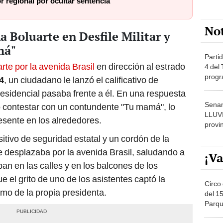
 regional por ocultar sentencia
No
a Boluarte en Desfile Militar y
má"
Partid
rte por la avenida Brasil
en dirección al estrado
4 del
progr
4
, un ciudadano le lanzó el calificativo de
dónde
residencial pasaba frente a él. En una respuesta
Senam
ó contestar con un contundente "Tu mamá", lo
LLUV
esente en los alrededores.
provi
tivo de seguridad estatal y un cordón de la
e desplazaba por la avenida Brasil, saludando a
¡Va
n en las calles y en los balcones de los
 el grito de uno de los asistentes captó la
Circo 
omo de la propia presidenta.
del 15
Parqu
Migue