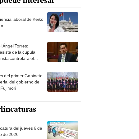
puede interesar
iencia laboral de Keiko
ori
l Ángel Torres:
esista de la cúpula
rista controlará el
r año del Senado
les del primer Gabinete
erial del gobierno de
 Fujimori
lincaturas
ncatura del jueves 6 de
o de 2026