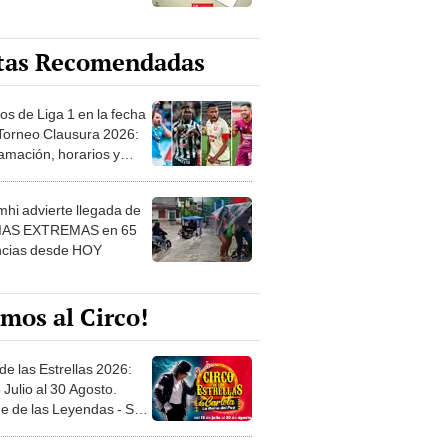
tas Recomendadas
os de Liga 1 en la fecha
 Torneo Clausura 2026:
amación, horarios y
 ver
hi advierte llegada de
IAS EXTREMAS en 65
ncias desde HOY
mos al Circo!
de las Estrellas 2026:
 Julio al 30 Agosto.
e de las Leyendas - San
l