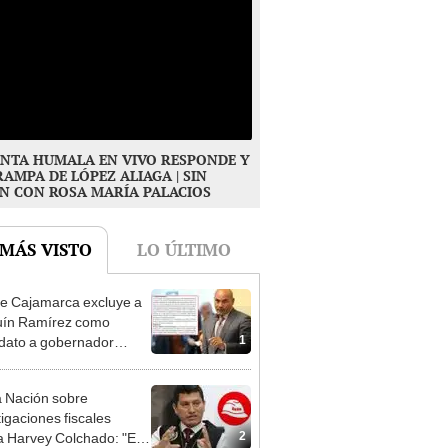
NTA HUMALA EN VIVO RESPONDE Y
RAMPA DE LÓPEZ ALIAGA | SIN
N CON ROSA MARÍA PALACIOS
 MÁS VISTO
LO ÚLTIMO
e Cajamarca excluye a
uín Ramírez como
1
dato a gobernador
nal por ocultar sentencia
 Nación sobre
tigaciones fiscales
2
a Harvey Colchado: "El