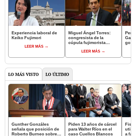
Experiencia laboral de
Miguel Ángel Torres:
Perfi
Keiko Fujimori
congresista de la
Gabin
cúpula fujimorista
gobi
LEER MÁS
controlará el primer año
Fujim
LEER MÁS
del Senado
LO MÁS VISTO
LO ÚLTIMO
Gunther Gonzáles
Piden 13 años de cárcel
Fisca
señala que posición de
para Walter Ríos en el
utili
Roberto Burneo sobre
caso Cuellos Blancos
a fav