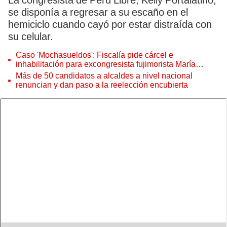
La congresista de Perú Libre, Kelly Portalatino,
se disponía a regresar a su escaño en el
hemiciclo cuando cayó por estar distraída con
su celular.
Caso 'Mochasueldos': Fiscalía pide cárcel e
inhabilitación para excongresista fujimorista María
Cordero Jon Tay
Más de 50 candidatos a alcaldes a nivel nacional
renuncian y dan paso a la reelección encubierta