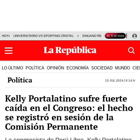
HOY
UNIVERSITARIO VS SPORTING CRISTAL
SINUANO RESULTADOS HOY
CA
LO ÚLTIMO
POLÍTICA
OPINIÓN
ECONOMÍA
SOCIEDAD
MUNDO
CIE
Política
19 Jul 2024 | 9:14 h
Kelly Portalatino sufre fuerte
caída en el Congreso: el hecho
se registró en sesión de la
Comisión Permanente