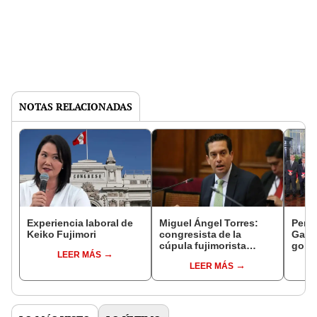
NOTAS RELACIONADAS
Experiencia laboral de
Miguel Ángel Torres:
Perfi
Keiko Fujimori
congresista de la
Gabin
cúpula fujimorista
gobi
LEER MÁS
controlará el primer año
Fujim
LEER MÁS
del Senado