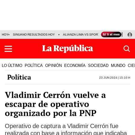
HOY
SINUANO RESULTADOS HOY
ALIANZA LIMA VS SPORT BOYS
JORGE MES
LO ÚLTIMO
POLÍTICA
OPINIÓN
ECONOMÍA
SOCIEDAD
MUNDO
CIE
Política
23 Jun 2024 | 15:10 h
Vladimir Cerrón vuelve a
escapar de operativo
organizado por la PNP
Operativo de captura a Vladimir Cerrón fue
realizada con base a información que indicaba