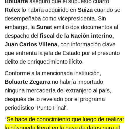
Boluarte
aseguró que el supuesto cuarto
Rolex
lo habría adquirido en
Suiza
cuando se
desempeñaba como vicepresidenta. Sin
embargo, la
Sunat
emitió dos documentos al
despacho del
fiscal de la Nación interino,
Juan Carlos Villena,
con información clave
que enfrenta la jefa de Estado por el presunto
delito de enriquecimiento ilícito.
Conforme a la mencionada institución,
Boluarte Zegarra
no habría importado
ninguna mercadería del extranjero al país,
después de lo revelado por el programa
periodístico 'Punto Final'.
“
Se hace de conocimiento que luego de realizar
la búsqueda literal en la base de datos para el