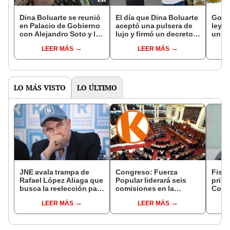
Dina Boluarte se reunió
El día que Dina Boluarte
Gobi
en Palacio de Gobierno
aceptó una pulsera de
ley q
con Alejandro Soto y la
lujo y firmó un decreto
univ
Mesa Directiva del
que benefició a Wilfredo
naci
LEER MÁS
LEER MÁS
Congreso
Oscorima
son 
LO MÁS VISTO
LO ÚLTIMO
JNE avala trampa de
Congreso: Fuerza
Fisca
Rafael López Aliaga que
Popular liderará seis
prisi
busca la reelección para
comisiones en la
Colc
la Municipalidad de
Cámara de Diputados
nego
LEER MÁS
LEER MÁS
Lima
incom
ideol