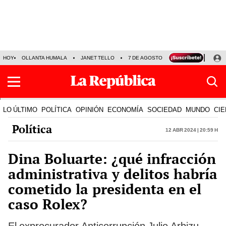
HOY
OLLANTA HUMALA
JANET TELLO
7 DE AGOSTO
TINKA RESULTADOS
LO ÚLTIMO
POLÍTICA
OPINIÓN
ECONOMÍA
SOCIEDAD
MUNDO
CIE
Política
12 Abr 2024 | 20:59 h
Dina Boluarte: ¿qué infracción
administrativa y delitos habría
cometido la presidenta en el
caso Rolex?