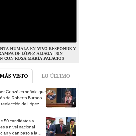
NTA HUMALA EN VIVO RESPONDE Y
RAMPA DE LÓPEZ ALIAGA | SIN
N CON ROSA MARÍA PALACIOS
 MÁS VISTO
LO ÚLTIMO
er Gonzáles señala que
ión de Roberto Burneo
1
 reelección de López
a no representan al JNE
e 50 candidatos a
des a nivel nacional
2
cian y dan paso a la