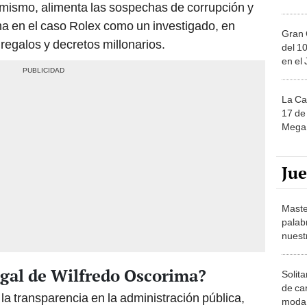
imismo, alimenta las sospechas de corrupción y
ma en el caso Rolex como un investigado, en
Gran 
egalos y decretos millonarios.
del 10
en el
La Ca
17 de 
Mega 
Ju
Maste
palab
nuest
legal de Wilfredo Oscorima?
Solita
de ca
la transparencia en la administración pública,
moda.