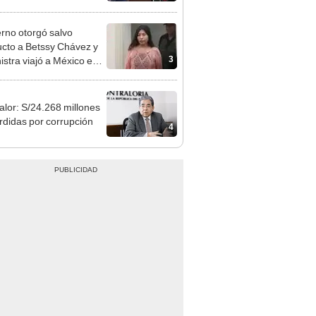
cción encubierta
rno otorgó salvo
cto a Betssy Chávez y
3
istra viajó a México en
adrugada
alor: S/24.268 millones
rdidas por corrupción
4