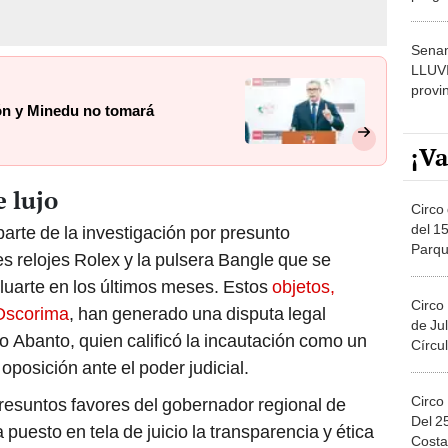
dónde
Senam
LLUV
provi
ón y Minedu no tomará
¡Va
e lujo
Circo 
del 15
parte de la investigación por presunto
Parqu
res relojes Rolex y la pulsera Bangle que se
Migue
luarte en los últimos meses. Estos
objetos,
Circo
Oscorima
, han generado una disputa legal
de Jul
 Abanto, quien calificó la incautación como un
Círcul
 oposición ante el poder judicial.
Circo
 presuntos favores del gobernador regional de
Del 2
uesto en tela de juicio la transparencia y ética
Costa