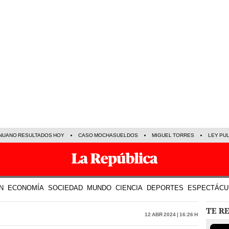
NUANO RESULTADOS HOY
CASO MOCHASUELDOS
MIGUEL TORRES
LEY PU
N
ECONOMÍA
SOCIEDAD
MUNDO
CIENCIA
DEPORTES
ESPECTÁCU
TE R
12 Abr 2024 | 16:26 h