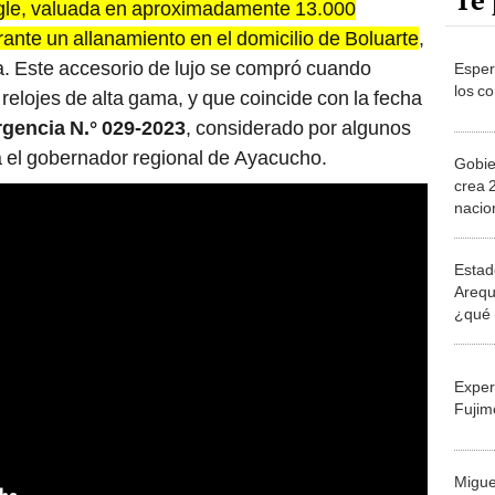
Te 
gle, valuada en aproximadamente 13.000
rante un allanamiento en el domicilio de Boluarte
,
ra. Este accesorio de lujo se compró cuando
Esper
los c
relojes de alta gama, y que coincide con la fecha
rgencia N.° 029-2023
, considerado por algunos
a el gobernador regional de Ayacucho.
Gobie
crea 
nacio
ense
Estad
Arequ
¿qué 
Ejecu
Exper
Fujim
Migue