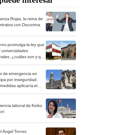
puede interesar
anza Rojas, la reina de
ontratos con Oscorima
rno promulga la ley que
2 universidades
nales: ¿cuáles son y qué
ñarán?
o de emergencia en
ipa por inseguridad:
medidas aplicaría el
tivo y desde cuándo?
iencia laboral de Keiko
ori
l Ángel Torres: