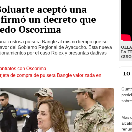
Boluarte aceptó una
y firmó un decreto que
redo Oscorima
 una costosa pulsera Bangle al mismo tiempo que se
OLLA
 favor del Gobierno Regional de Ayacucho. Esta nueva
LA T
ionamientos por el caso Rolex y presuntas dádivas
GUIO
contratos con Oscorima
LO
arjeta de compra de pulsera Bangle valorizada en
Gunth
posic
sobre
Aliag
Más d
alcal
renun