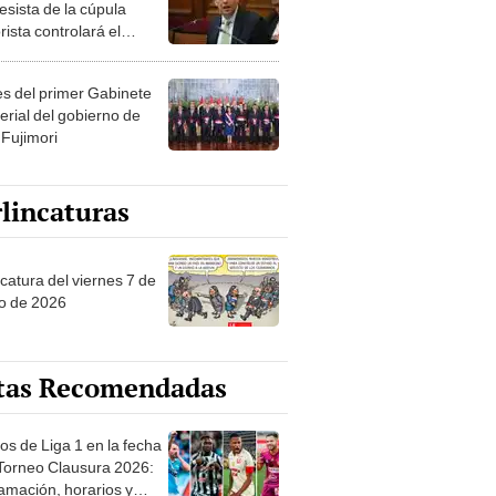
esista de la cúpula
rista controlará el
r año del Senado
les del primer Gabinete
erial del gobierno de
 Fujimori
lincaturas
catura del viernes 7 de
o de 2026
tas Recomendadas
os de Liga 1 en la fecha
 Torneo Clausura 2026:
amación, horarios y