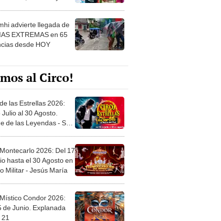
 ver
hi advierte llegada de
IAS EXTREMAS en 65
ncias desde HOY
mos al Circo!
de las Estrellas 2026:
 Julio al 30 Agosto.
e de las Leyendas - San
l
 Montecarlo 2026: Del 17
io hasta el 30 Agosto en
o Militar - Jesús María
 Místico Condor 2026:
5 de Junio. Explanada
 21