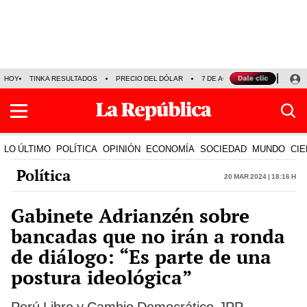
HOY
TINKA RESULTADOS
PRECIO DEL DÓLAR
7 DE AGOSTO
OLLANTA H
LO ÚLTIMO
POLÍTICA
OPINIÓN
ECONOMÍA
SOCIEDAD
MUNDO
CIE
Política
20 Mar 2024 | 18:16 h
Gabinete Adrianzén sobre
bancadas que no irán a ronda
de diálogo: “Es parte de una
postura ideológica”