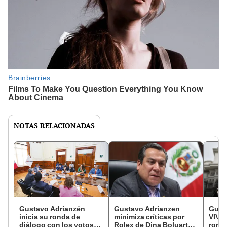
NOTAS RELACIONADAS
Gustavo Adrianzén
Gustavo Adrianzen
Gust
inicia su ronda de
minimiza críticas por
VIVO:
diálogo con los votos
Rolex de Dina Boluarte:
ronda