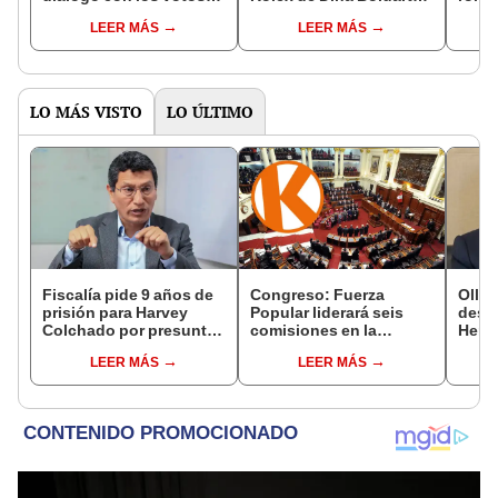
casi seguros
"Declaremos también
banc
LEER MÁS
LEER MÁS
los lapiceros"
voto 
LO MÁS VISTO
LO ÚLTIMO
Fiscalía pide 9 años de
Congreso: Fuerza
Ollan
prisión para Harvey
Popular liderará seis
destr
Colchado por presunta
comisiones en la
Hered
negociación
Cámara de Diputados
el 20
LEER MÁS
LEER MÁS
incompatible y falsedad
ideológica