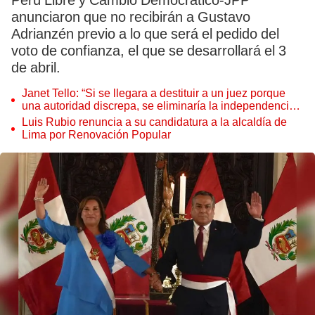
Perú Libre y Cambio Democrático-JPP
anunciaron que no recibirán a Gustavo
Adrianzén previo a lo que será el pedido del
voto de confianza, el que se desarrollará el 3
de abril.
Janet Tello: “Si se llegara a destituir a un juez porque
una autoridad discrepa, se eliminaría la independencia
judicial”
Luis Rubio renuncia a su candidatura a la alcaldía de
Lima por Renovación Popular