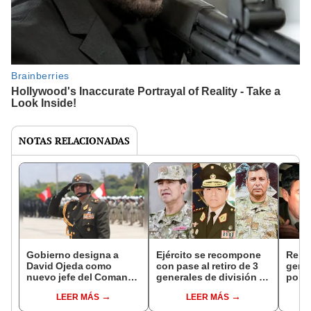
NOTAS RELACIONADAS
Gobierno designa a
Ejército se recompone
Rema
David Ojeda como
con pase al retiro de 3
gener
nuevo jefe del Comando
generales de división y
porq
Conjunto de las Fuerzas
19 de brigada
repar
LEER MÁS
LEER MÁS
Armadas
mill