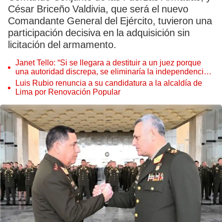
César Briceño Valdivia, que será el nuevo
Comandante General del Ejército, tuvieron una
participación decisiva en la adquisición sin
licitación del armamento.
Janet Tello: “Si se llegara a destituir a un juez porque
una autoridad discrepa, se eliminaría la independencia
judicial”
Luis Rubio renuncia a su candidatura a la alcaldía de
Lima por Renovación Popular