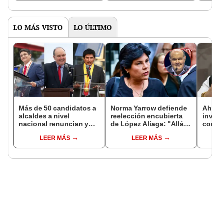
LO MÁS VISTO
LO ÚLTIMO
Más de 50 candidatos a
Norma Yarrow defiende
Ahor
alcaldes a nivel
reelección encubierta
inves
nacional renuncian y
de López Aliaga: "Allá el
cont
dan paso a la reelección
Jurado que se deja
Colch
LEER MÁS
LEER MÁS
encubierta
sacar la vuelta"
Públi
utili