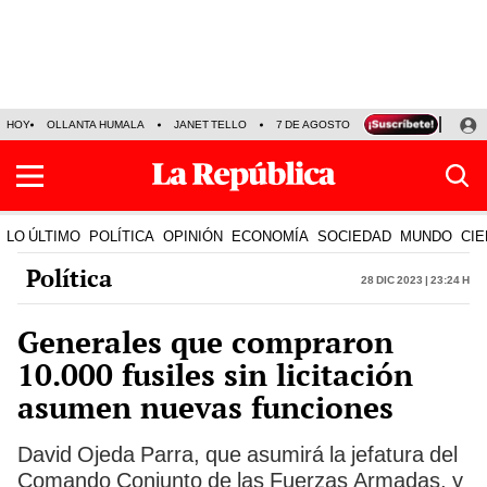
HOY
OLLANTA HUMALA
JANET TELLO
7 DE AGOSTO
TINKA RESULTADOS
LO ÚLTIMO
POLÍTICA
OPINIÓN
ECONOMÍA
SOCIEDAD
MUNDO
CIE
Política
28 Dic 2023 | 23:24 h
Generales que compraron
10.000 fusiles sin licitación
asumen nuevas funciones
David Ojeda Parra, que asumirá la jefatura del
Comando Conjunto de las Fuerzas Armadas, y