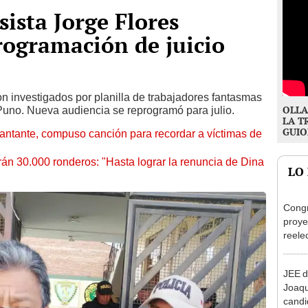
ista Jorge Flores
rogramación de juicio
n investigados por planilla de trabajadores fantasmas
OLLA
 Puno. Nueva audiencia se reprogramó para julio.
LA T
GUIO
antante, compuso canción para recordar a víctimas de
rán 30.000 ronderos: "Hasta lograr la renuncia de Dina
LO
Congr
proye
reele
alcal
JEE d
Joaq
candi