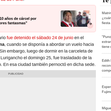
Te 
Matrim
¿cuán
10 años de cárcel por
fiesta
dores fantasmas"
en Ju
"Puno
ario
fue detenido el sábado 24 de junio
en el
extran
ma
, cuando se disponía a abordar un vuelo hacia
tiene
in embargo, luego de dormir en la carceleta de
soroc
e Lurigancho el domingo 25, fue trasladado de la
Edith
no. En esa ciudad también pernoctó en dicha sede.
recon
compu
record
prote
Exper
Fujim
Migue