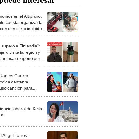
puede interesar
onios en el Altiplano:
to cuesta organizar la
 con concierto incluido
liaca?
 superó a Finlandia":
jero visita la región y
 que usar oxígeno por
he
 Ramos Guerra,
ocida cantante,
so canción para
ar a víctimas de las
stas
iencia laboral de Keiko
ori
l Ángel Torres: