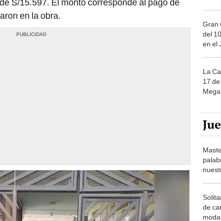
 de S/15.597. El monto corresponde al pago de
aron en la obra.
Gran 
del 10
en el
La Ca
17 de 
Mega 
Ju
Maste
palab
nuest
Solita
de ca
moda.