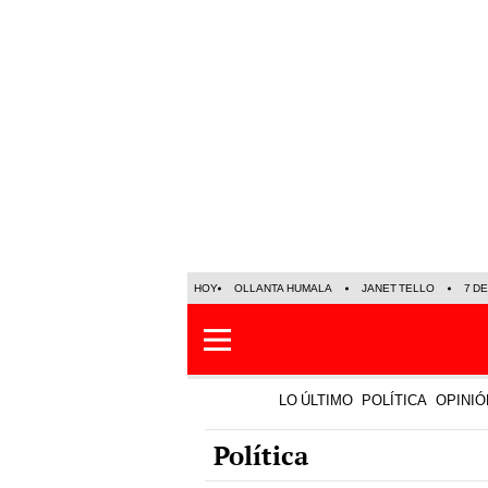
HOY
OLLANTA HUMALA
JANET TELLO
7 D
LO ÚLTIMO
POLÍTICA
OPINIÓ
Política