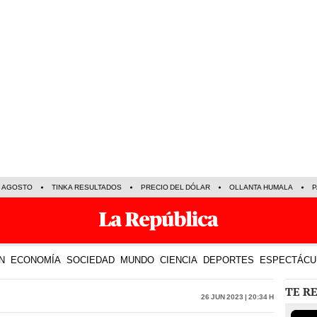
E AGOSTO
TINKA RESULTADOS
PRECIO DEL DÓLAR
OLLANTA HUMALA
P
N
ECONOMÍA
SOCIEDAD
MUNDO
CIENCIA
DEPORTES
ESPECTÁCU
TE R
26 Jun 2023 | 20:34 h