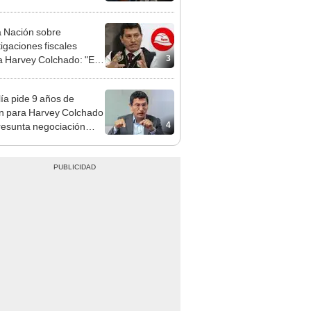
nal por ocultar sentencia
 Nación sobre
tigaciones fiscales
3
a Harvey Colchado: "El
terio Público no puede
ilizado políticamente"
lía pide 9 años de
ón para Harvey Colchado
4
resunta negociación
patible y falsedad
ógica