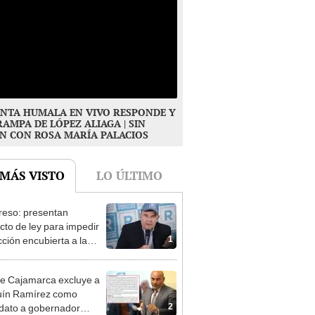
NTA HUMALA EN VIVO RESPONDE Y
RAMPA DE LÓPEZ ALIAGA | SIN
N CON ROSA MARÍA PALACIOS
 MÁS VISTO
LO ÚLTIMO
eso: presentan
cto de ley para impedir
1
cción encubierta a la
día
e Cajamarca excluye a
uín Ramírez como
2
dato a gobernador