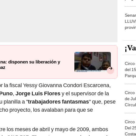
dónde
Senam
LLUV
provi
¡Va
ina: disponen su liberación y
Circo 
maz
del 15
Parqu
Migue
r la fiscal Yessy Giovanna Condori Escarcena,
Circo
 Puno
,
Jorge Luis Flores
y el supervisor de la
de Jul
u planilla a "
trabajadores fantasmas
" que, pese
Círcul
icho proyecto, los avalaban para que se
Circo
Del 2
tre los meses de abril y mayo de 2009, ambos
Costa