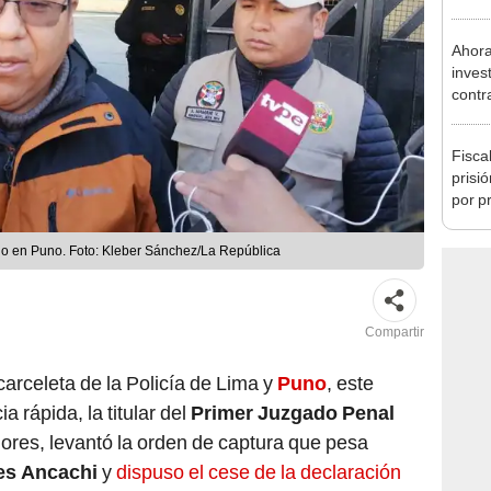
regio
Ahora
inves
contr
Minis
ser ut
Fisca
prisi
por p
incom
ideol
ado en Puno. Foto: Kleber Sánchez/La República
Compartir
carceleta de la Policía de Lima y
Puno
, este
a rápida, la titular del
Primer Juzgado Penal
Flores, levantó la orden de captura que pesa
res Ancachi
y
dispuso el cese de la declaración