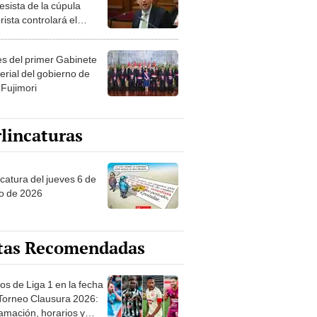
esista de la cúpula
rista controlará el
r año del Senado
les del primer Gabinete
erial del gobierno de
 Fujimori
lincaturas
ncatura del jueves 6 de
o de 2026
tas Recomendadas
os de Liga 1 en la fecha
 Torneo Clausura 2026:
amación, horarios y