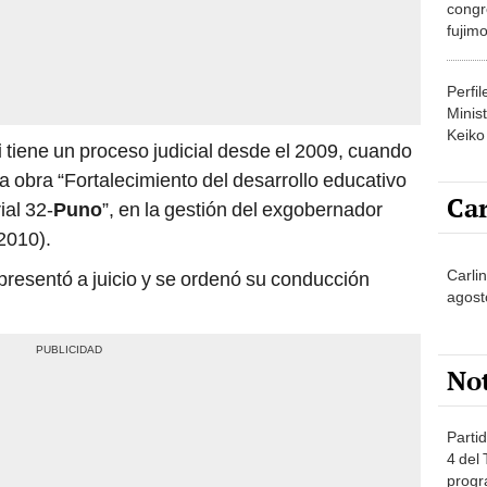
congr
fujimo
prime
Perfi
Minist
Keiko
i
tiene un proceso judicial desde el 2009, cuando
a obra “Fortalecimiento del desarrollo educativo
Car
ial 32-
Puno
”, en la gestión del exgobernador
2010).
Carli
presentó a juicio y se ordenó su conducción
agost
No
Partid
4 del
progr