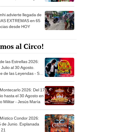
 ver
hi advierte llegada de
IAS EXTREMAS en 65
ncias desde HOY
mos al Circo!
de las Estrellas 2026:
 Julio al 30 Agosto.
e de las Leyendas - San
l
 Montecarlo 2026: Del 17
io hasta el 30 Agosto en
o Militar - Jesús María
 Místico Condor 2026:
5 de Junio. Explanada
 21