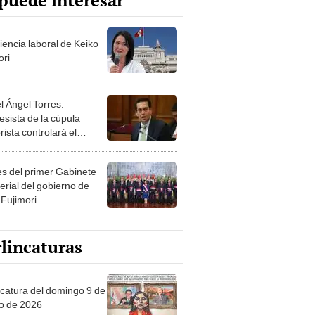
puede interesar
iencia laboral de Keiko
ori
l Ángel Torres:
esista de la cúpula
rista controlará el
r año del Senado
les del primer Gabinete
erial del gobierno de
 Fujimori
lincaturas
ncatura del domingo 9 de
o de 2026