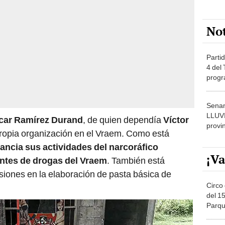
No
Partid
4 del
progr
dónde
Senam
LLUV
car Ramírez Durand
, de quien dependía
Víctor
provi
 propia organización en el Vraem. Como está
ancia sus actividades del narcoráfico
¡Va
antes de drogas del Vraem
. También está
iones en la elaboración de pasta básica de
Circo 
del 15
Parqu
Migue