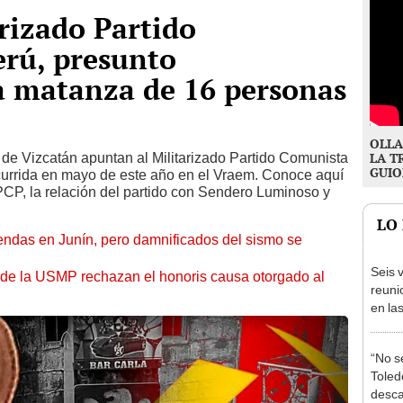
arizado Partido
erú, presunto
a matanza de 16 personas
OLLA
 de Vizcatán apuntan al Militarizado Partido Comunista
LA T
GUIO
currida en mayo de este año en el Vraem. Conoce aquí
CP, la relación del partido con Sendero Luminoso y
LO
endas en Junín, pero damnificados del sismo se
Seis v
 de la USMP rechazan el honoris causa otorgado al
reuni
en la
presi
Junín
“No s
Toledo
desca