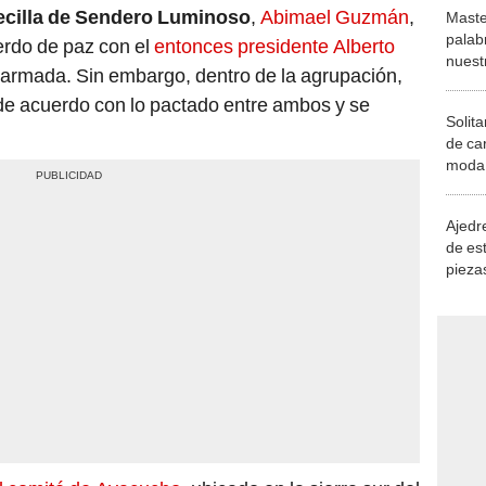
ecilla de Sendero Luminoso
,
Abimael Guzmán
,
Maste
palab
uerdo de paz con el
entonces presidente Alberto
nuest
a armada. Sin embargo, dentro de la agrupación,
de acuerdo con lo pactado entre ambos y se
Solita
de ca
moda.
demue
Ajedre
de es
piezas
consi