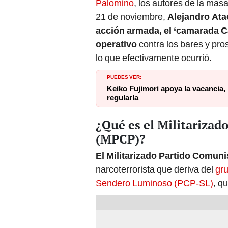
Palomino
, los autores de la mas
21 de noviembre,
Alejandro Ata
acción armada, el ‘camarada Ca
operativo
contra los bares y pro
lo que efectivamente ocurrió.
PUEDES VER:
Keiko Fujimori apoya la vacancia,
regularla
¿Qué es el Militarizad
(MPCP)?
El Militarizado Partido Comun
narcoterrorista que deriva del
gru
Sendero Luminoso (PCP-SL)
, q