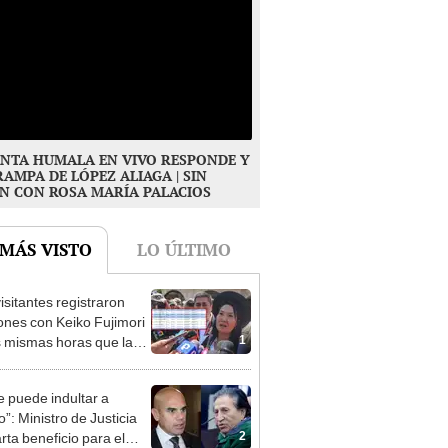
NTA HUMALA EN VIVO RESPONDE Y
RAMPA DE LÓPEZ ALIAGA | SIN
N CON ROSA MARÍA PALACIOS
 MÁS VISTO
LO ÚLTIMO
isitantes registraron
ones con Keiko Fujimori
1
s mismas horas que la
denta se encontraba en
e puede indultar a
”: Ministro de Justicia
2
rta beneficio para el