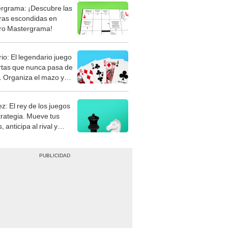
rgrama: ¡Descubre las
ras escondidas en
ro Mastergrama!
rio: El legendario juego
rtas que nunca pasa de
 Organiza el mazo y
stra tu habilidad.
z: El rey de los juegos
trategia. Mueve tus
, anticipa al rival y
gue el jaque mate.