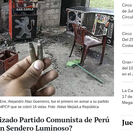
Circo
de Jul
Círcul
Circo
Del 2
Costa
Gran 
del 10
en el
La Ca
17 de 
 Ene, Alejandro Atao Guerreros, fue el primero en avisar a su partido
Mega 
MPCP que se cobró 16 vidas. Foto: Aldair Mejía/La República
rizado Partido Comunista de Perú
Ju
con Sendero Luminoso?