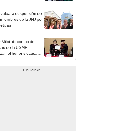
ndatario
valuará suspensión de
 miembros de la JNJ por
3
 éticas
r Milei: docentes de
cho de la USMP
4
zan el honoris causa
ado al presidente de
tina