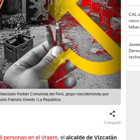
exma
CAL e
cinco
faltas
Javie
Dere
recha
otorg
Argen
ilitarizado Partido Comunista del Perú, grupo narcoterrorista que
ción Fabrizio Oviedo / La República
Compartir
6 personas en el Vraem
, el
alcalde de Vizcatán