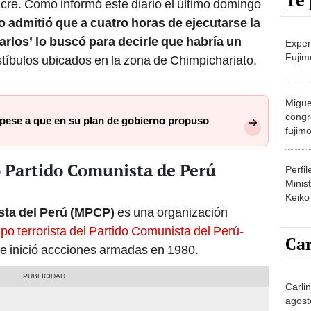
Te 
acre. Como informó este diario el último domingo
o admitió que a cuatro horas de ejecutarse la
rlos’ lo buscó para decirle que habría un
Exper
Fujim
stíbulos ubicados en la zona de Chimpichariato,
Migue
congr
 pese a que en su plan de gobierno propuso
fujimo
prime
o Partido Comunista de Perú
Perfi
Minist
Keiko
ista del Perú (MPCP)
es una organización
po terrorista del Partido Comunista del Perú-
Car
ue inició accciones armadas en 1980.
Carli
agost