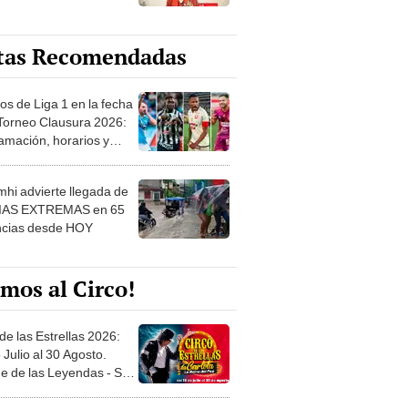
tas Recomendadas
os de Liga 1 en la fecha
 Torneo Clausura 2026:
amación, horarios y
 ver
hi advierte llegada de
IAS EXTREMAS en 65
ncias desde HOY
mos al Circo!
de las Estrellas 2026:
 Julio al 30 Agosto.
e de las Leyendas - San
l