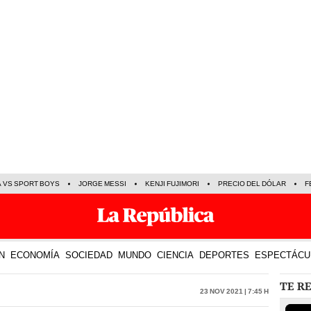
A VS SPORT BOYS
JORGE MESSI
KENJI FUJIMORI
PRECIO DEL DÓLAR
F
N
ECONOMÍA
SOCIEDAD
MUNDO
CIENCIA
DEPORTES
ESPECTÁCU
TE R
23 Nov 2021 | 7:45 h