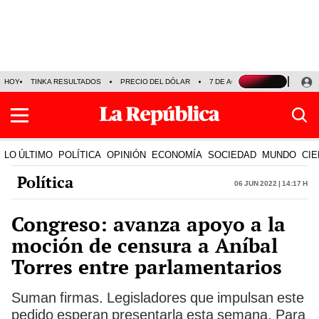
HOY
TINKA RESULTADOS
PRECIO DEL DÓLAR
7 DE AGOSTO
OLLANTA H
LO ÚLTIMO
POLÍTICA
OPINIÓN
ECONOMÍA
SOCIEDAD
MUNDO
CIE
Política
06 Jun 2022 | 14:17 h
Congreso: avanza apoyo a la
moción de censura a Aníbal
Torres entre parlamentarios
Suman firmas. Legisladores que impulsan este
pedido esperan presentarla esta semana. Para