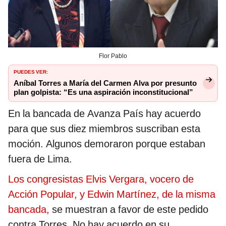
Flor Pablo
PUEDES VER:
Aníbal Torres a María del Carmen Alva por presunto
plan golpista: “Es una aspiración inconstitucional”
En la bancada de Avanza País hay acuerdo
para que sus diez miembros suscriban esta
moción. Algunos demoraron porque estaban
fuera de Lima.
Los congresistas Elvis Vergara, vocero de
Acción Popular, y Edwin Martínez, de la misma
bancada,
se muestran a favor de este pedido
contra Torres. No hay acuerdo en su