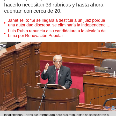
hacerlo necesitan 33 rúbricas y hasta ahora
cuentan con cerca de 20.
Janet Tello: “Si se llegara a destituir a un juez porque
una autoridad discrepa, se eliminaría la independencia
judicial”
Luis Rubio renuncia a su candidatura a la alcaldía de
Lima por Renovación Popular
Insatisfechos. Torres fue interpelado pero sus respuestas no satisficieron a