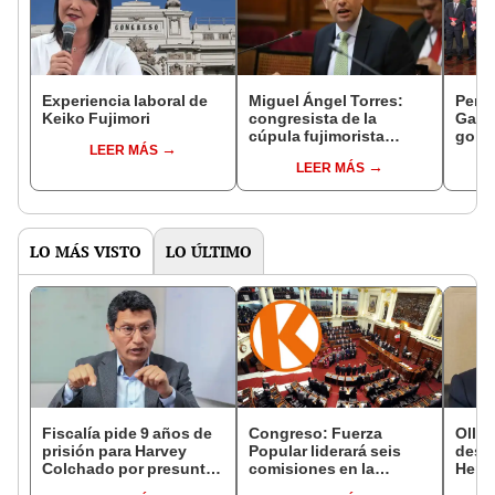
Experiencia laboral de
Miguel Ángel Torres:
Perfi
Keiko Fujimori
congresista de la
Gabin
cúpula fujimorista
gobi
LEER MÁS
controlará el primer año
Fujim
LEER MÁS
del Senado
LO MÁS VISTO
LO ÚLTIMO
Fiscalía pide 9 años de
Congreso: Fuerza
Ollan
prisión para Harvey
Popular liderará seis
destr
Colchado por presunta
comisiones en la
Hered
negociación
Cámara de Diputados
el 20