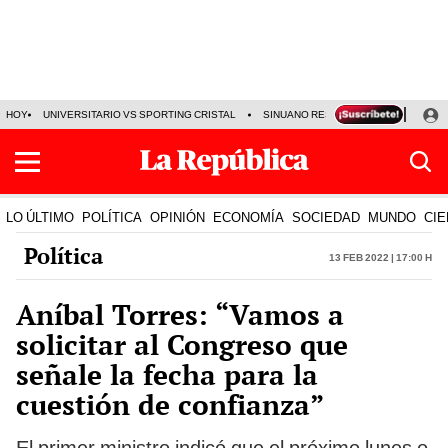
HOY
UNIVERSITARIO VS SPORTING CRISTAL
SINUANO RESULTADOS HOY
CA
LO ÚLTIMO
POLÍTICA
OPINIÓN
ECONOMÍA
SOCIEDAD
MUNDO
CIE
Política
13 Feb 2022 | 17:00 h
Aníbal Torres: “Vamos a
solicitar al Congreso que
señale la fecha para la
cuestión de confianza”