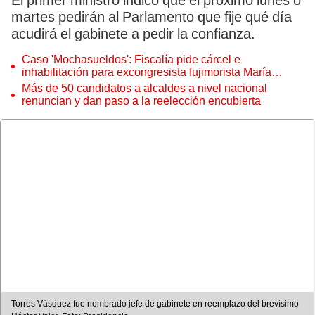
El primer ministro indicó que el próximo lunes o
martes pedirán al Parlamento que fije qué día
acudirá el gabinete a pedir la confianza.
Caso 'Mochasueldos': Fiscalía pide cárcel e
inhabilitación para excongresista fujimorista María
Cordero Jon Tay
Más de 50 candidatos a alcaldes a nivel nacional
renuncian y dan paso a la reelección encubierta
Torres Vásquez fue nombrado jefe de gabinete en reemplazo del brevísimo