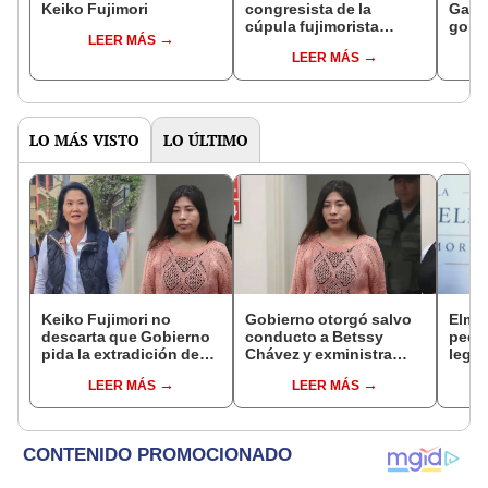
Keiko Fujimori
congresista de la
Gabin
cúpula fujimorista
gobi
LEER MÁS
controlará el primer año
Fujim
LEER MÁS
del Senado
LO MÁS VISTO
LO ÚLTIMO
Keiko Fujimori no
Gobierno otorgó salvo
Elme
descarta que Gobierno
conducto a Betssy
pedid
pida la extradición de
Chávez y exministra
legis
Betssy Chávez: "Está
viajó a México en la
paral
LEER MÁS
LEER MÁS
dentro de nuestras
madrugada
buroc
facultades"