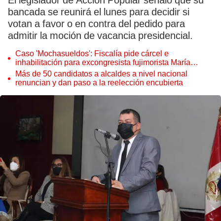
El legislador de Acción Popular señaló que su
bancada se reunirá el lunes para decidir si
votan a favor o en contra del pedido para
admitir la moción de vacancia presidencial.
Caso 'Mochasueldos': Fiscalía pide cárcel e
inhabilitación para excongresista fujimorista María
Cordero Jon Tay
Más de 50 candidatos a alcaldes a nivel nacional
renuncian y dan paso a la reelección encubierta