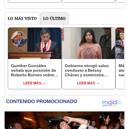
LO MÁS VISTO
LO ÚLTIMO
Gunther Gonzáles
Gobierno otorgó salvo
Más d
señala que posición de
conducto a Betssy
alcal
Roberto Burneo sobre
Chávez y exministra
nacio
reelección de López
viajó a México en la
dan p
LEER MÁS
LEER MÁS
Aliaga no representan al
madrugada
encu
JNE