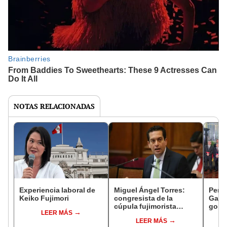
NOTAS RELACIONADAS
Experiencia laboral de
Miguel Ángel Torres:
Perfi
Keiko Fujimori
congresista de la
Gabin
cúpula fujimorista
gobi
LEER MÁS
controlará el primer año
Fujim
LEER MÁS
del Senado