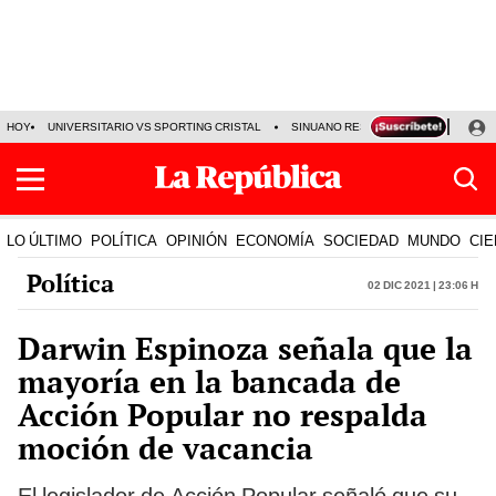
HOY
UNIVERSITARIO VS SPORTING CRISTAL
SINUANO RESULTADOS HOY
CA
LO ÚLTIMO
POLÍTICA
OPINIÓN
ECONOMÍA
SOCIEDAD
MUNDO
CIE
Política
02 Dic 2021 | 23:06 h
Darwin Espinoza señala que la
mayoría en la bancada de
Acción Popular no respalda
moción de vacancia