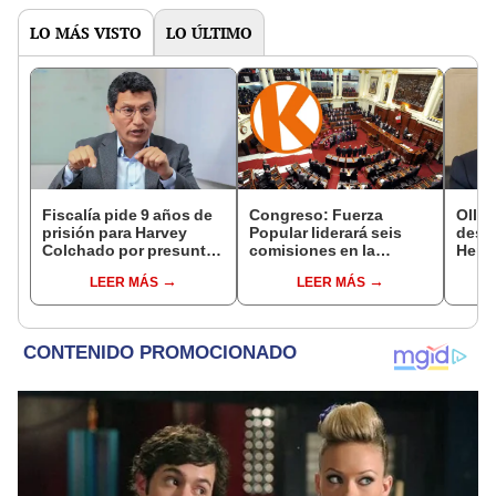
LO MÁS VISTO
LO ÚLTIMO
Fiscalía pide 9 años de
Congreso: Fuerza
Ollan
prisión para Harvey
Popular liderará seis
destr
Colchado por presunta
comisiones en la
Hered
negociación
Cámara de Diputados
el 20
LEER MÁS
LEER MÁS
incompatible y falsedad
ideológica