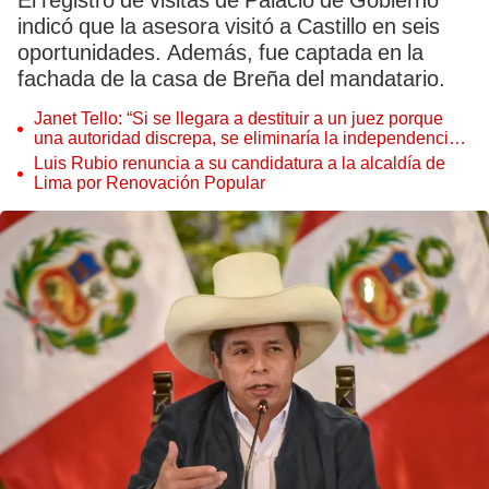
El registro de visitas de Palacio de Gobierno
indicó que la asesora visitó a Castillo en seis
oportunidades. Además, fue captada en la
fachada de la casa de Breña del mandatario.
Janet Tello: “Si se llegara a destituir a un juez porque
una autoridad discrepa, se eliminaría la independencia
judicial”
Luis Rubio renuncia a su candidatura a la alcaldía de
Lima por Renovación Popular