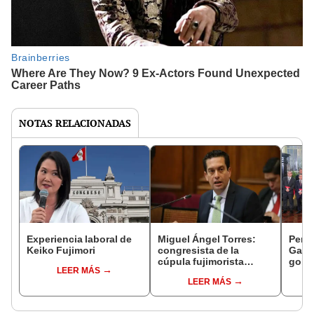
NOTAS RELACIONADAS
Experiencia laboral de
Miguel Ángel Torres:
Perfi
Keiko Fujimori
congresista de la
Gabin
cúpula fujimorista
gobi
LEER MÁS
controlará el primer año
Fujim
LEER MÁS
del Senado