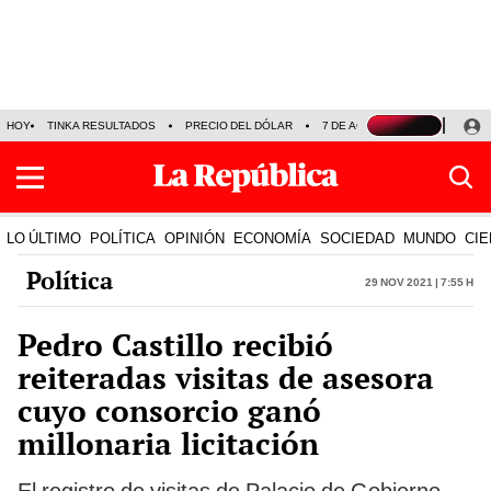
HOY
TINKA RESULTADOS
PRECIO DEL DÓLAR
7 DE AGOSTO
OLLANTA H
LO ÚLTIMO
POLÍTICA
OPINIÓN
ECONOMÍA
SOCIEDAD
MUNDO
CIE
Política
29 Nov 2021 | 7:55 h
Pedro Castillo recibió
reiteradas visitas de asesora
cuyo consorcio ganó
millonaria licitación