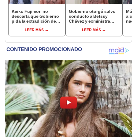
Keiko Fujimori no
Gobierno otorgó salvo
Más d
descarta que Gobierno
conducto a Betssy
alcal
pida la extradición de
Chávez y exministra
nacio
Betssy Chávez: "Está
viajó a México en la
dan p
LEER MÁS
LEER MÁS
dentro de nuestras
madrugada
encu
facultades"