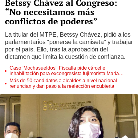
Betssy Chávez al Congreso:
“No necesitamos más
conflictos de poderes”
La titular del MTPE, Betssy Chávez, pidió a los
parlamentarios “ponerse la camiseta” y trabajar
por el país. Ello, tras la aprobación del
dictamen que limita la cuestión de confianza.
Caso 'Mochasueldos': Fiscalía pide cárcel e
inhabilitación para excongresista fujimorista María
Cordero Jon Tay
Más de 50 candidatos a alcaldes a nivel nacional
renuncian y dan paso a la reelección encubierta