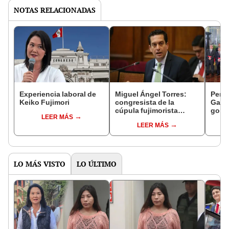
NOTAS RELACIONADAS
Experiencia laboral de
Miguel Ángel Torres:
Perfi
Keiko Fujimori
congresista de la
Gabin
cúpula fujimorista
gobi
LEER MÁS
controlará el primer año
Fujim
LEER MÁS
del Senado
LO MÁS VISTO
LO ÚLTIMO