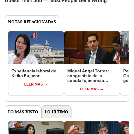
NOTAS RELACIONADAS
Experiencia laboral de
Miguel Ángel Torres:
Perfi
Keiko Fujimori
congresista de la
Gabin
cúpula fujimorista
gobi
LEER MÁS
controlará el primer año
Fujim
LEER MÁS
del Senado
LO MÁS VISTO
LO ÚLTIMO