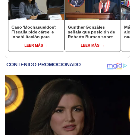
Caso 'Mochasueldos':
Gunther Gonzáles
Más d
Fiscalía pide cárcel e
señala que posición de
alcal
inhabilitación para
Roberto Burneo sobre
nacio
excongresista
reelección de López
dan p
LEER MÁS
LEER MÁS
fujimorista María
Aliaga no representan al
encu
Cordero Jon Tay
JNE