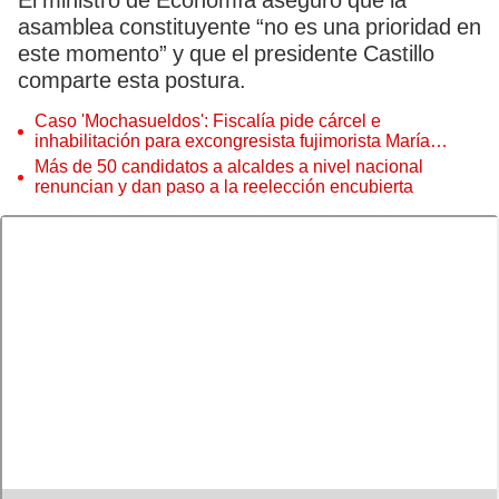
El ministro de Economía aseguró que la
asamblea constituyente “no es una prioridad en
este momento” y que el presidente Castillo
comparte esta postura.
Caso 'Mochasueldos': Fiscalía pide cárcel e
inhabilitación para excongresista fujimorista María
Cordero Jon Tay
Más de 50 candidatos a alcaldes a nivel nacional
renuncian y dan paso a la reelección encubierta