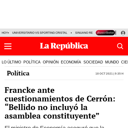
HOY
UNIVERSITARIO VS SPORTING CRISTAL
SINUANO RESULTADOS HOY
CA
LO ÚLTIMO
POLÍTICA
OPINIÓN
ECONOMÍA
SOCIEDAD
MUNDO
CIE
Política
18 Oct 2021 | 9:35 h
Francke ante
cuestionamientos de Cerrón:
“Bellido no incluyó la
asamblea constituyente”