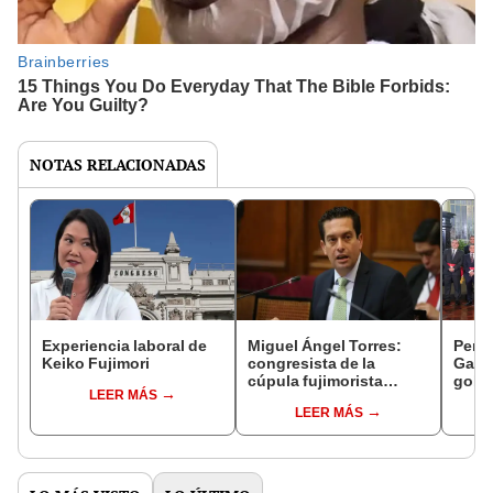
NOTAS RELACIONADAS
Experiencia laboral de
Miguel Ángel Torres:
Perfi
Keiko Fujimori
congresista de la
Gabin
cúpula fujimorista
gobi
LEER MÁS
controlará el primer año
Fujim
LEER MÁS
del Senado