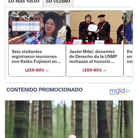
LO MÁS VISTO
LO ÚLTIMO
Seis visitantes
Javier Milei: docentes
Keiko
registraron reuniones
de Derecho de la USMP
en Pa
con Keiko Fujimori en
rechazan el honoris
con 
las mismas horas que la
causa otorgado al
Patri
LEER MÁS
LEER MÁS
presidenta se
presidente de Argentina
encontraba en Junín