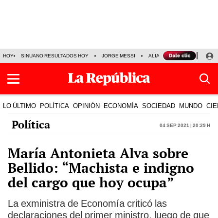
HOY
SINUANO RESULTADOS HOY
JORGE MESSI
ALIANZA LIMA VS SPORT BO
LO ÚLTIMO
POLÍTICA
OPINIÓN
ECONOMÍA
SOCIEDAD
MUNDO
CIE
Política
04 Sep 2021 | 20:29 h
María Antonieta Alva sobre
Bellido: “Machista e indigno
del cargo que hoy ocupa”
La exministra de Economía criticó las
declaraciones del primer ministro, luego de que