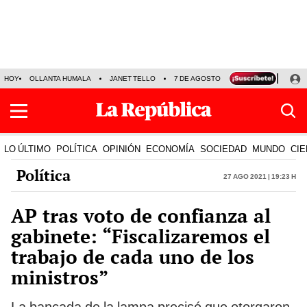
HOY
OLLANTA HUMALA
JANET TELLO
7 DE AGOSTO
TINKA RESULTADOS
LO ÚLTIMO
POLÍTICA
OPINIÓN
ECONOMÍA
SOCIEDAD
MUNDO
CIE
Política
27 Ago 2021 | 19:23 h
AP tras voto de confianza al
gabinete: “Fiscalizaremos el
trabajo de cada uno de los
ministros”