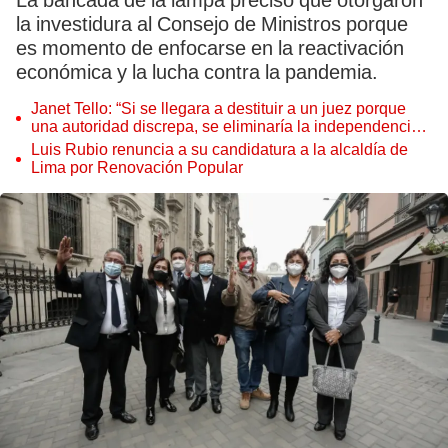
La bancada de la lampa precisó que otorgaron
la investidura al Consejo de Ministros porque
es momento de enfocarse en la reactivación
económica y la lucha contra la pandemia.
Janet Tello: “Si se llegara a destituir a un juez porque
una autoridad discrepa, se eliminaría la independencia
judicial”
Luis Rubio renuncia a su candidatura a la alcaldía de
Lima por Renovación Popular