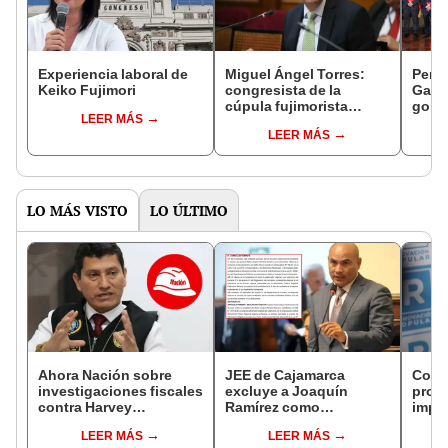
Experiencia laboral de
Miguel Ángel Torres:
Perfi
Keiko Fujimori
congresista de la
Gabin
cúpula fujimorista
gobi
LEER MÁS
controlará el primer año
Fujim
LEER MÁS
del Senado
LO MÁS VISTO
LO ÚLTIMO
Ahora Nación sobre
JEE de Cajamarca
Cong
investigaciones fiscales
excluye a Joaquín
proye
contra Harvey
Ramírez como
imped
Colchado: "El Ministerio
candidato a gobernador
encub
LEER MÁS
LEER MÁS
Público no puede ser
regional por ocultar