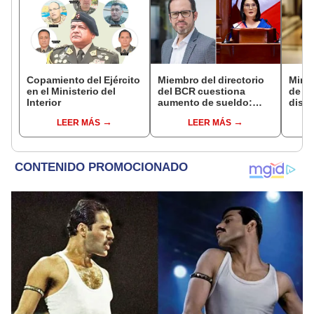
Copamiento del Ejército
Miembro del directorio
Mirt
en el Ministerio del
del BCR cuestiona
de lo
Interior
aumento de sueldo:
discu
"Ojalá no se hubiera
fujim
LEER MÁS
LEER MÁS
planteado"
memo