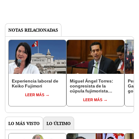
NOTAS RELACIONADAS
Experiencia laboral de
Miguel Ángel Torres:
Perfi
Keiko Fujimori
congresista de la
Gabin
cúpula fujimorista
gobi
LEER MÁS
controlará el primer año
Fujim
LEER MÁS
del Senado
LO MÁS VISTO
LO ÚLTIMO