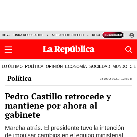
HOY
TINKA RESULTADOS
ALEJANDRO TOLEDO
KENJI FUJIMORI
PRECIO
LO ÚLTIMO
POLÍTICA
OPINIÓN
ECONOMÍA
SOCIEDAD
MUNDO
CIE
Política
25 Ago 2021 | 13:46 h
Pedro Castillo retrocede y
mantiene por ahora al
gabinete
Marcha atrás. El presidente tuvo la intención
de impulsar cambios en el equipo ministerial,