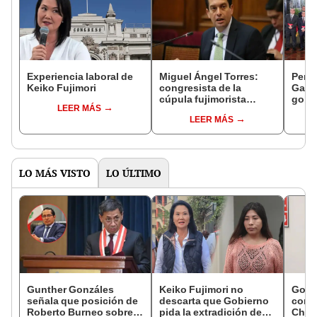
Experiencia laboral de
Miguel Ángel Torres:
Perfi
Keiko Fujimori
congresista de la
Gabin
cúpula fujimorista
gobi
LEER MÁS
controlará el primer año
Fujim
LEER MÁS
del Senado
LO MÁS VISTO
LO ÚLTIMO
Gunther Gonzáles
Keiko Fujimori no
Gobi
señala que posición de
descarta que Gobierno
cond
Roberto Burneo sobre
pida la extradición de
Cháve