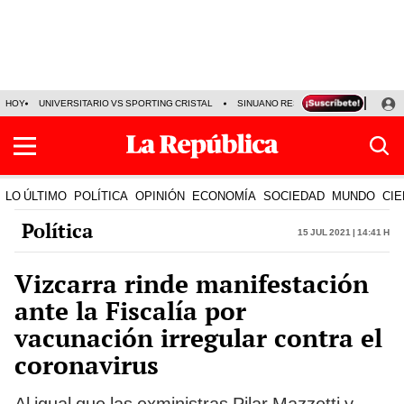
HOY
UNIVERSITARIO VS SPORTING CRISTAL
SINUANO RESULTADOS HOY
CA
LO ÚLTIMO
POLÍTICA
OPINIÓN
ECONOMÍA
SOCIEDAD
MUNDO
CIE
Política
15 Jul 2021 | 14:41 h
Vizcarra rinde manifestación
ante la Fiscalía por
vacunación irregular contra el
coronavirus