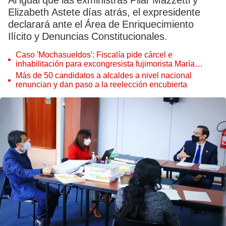
Al igual que las exministras Pilar Mazzetti y
Elizabeth Astete días atrás, el expresidente
declarará ante el Área de Enriquecimiento
Ilícito y Denuncias Constitucionales.
Caso 'Mochasueldos': Fiscalía pide cárcel e
inhabilitación para excongresista fujimorista María
Cordero Jon Tay
Más de 50 candidatos a alcaldes a nivel nacional
renuncian y dan paso a la reelección encubierta