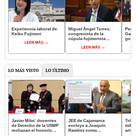
Experiencia laboral de
Miguel Ángel Torres:
Perfi
Keiko Fujimori
congresista de la
Gabin
cúpula fujimorista
gobi
LEER MÁS
controlará el primer año
Fujim
LEER MÁS
del Senado
LO MÁS VISTO
LO ÚLTIMO
Javier Milei: docentes
JEE de Cajamarca
Tribu
de Derecho de la USMP
excluye a Joaquín
milit
rechazan el honoris
Ramírez como
arrep
causa otorgado al
candidato a gobernador
de ci