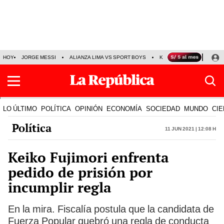
HOY
JORGE MESSI
ALIANZA LIMA VS SPORT BOYS
KENJI FUJIMORI
PRE
LO ÚLTIMO
POLÍTICA
OPINIÓN
ECONOMÍA
SOCIEDAD
MUNDO
CIE
Política
11 Jun 2021 | 12:08 h
Keiko Fujimori enfrenta
pedido de prisión por
incumplir regla
En la mira. Fiscalía postula que la candidata de
Fuerza Popular quebró una regla de conducta